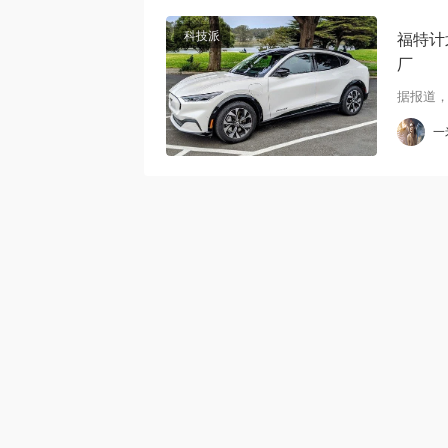
科技派
福特计
厂
据报道，
一
alt="福特计划在密歇根州建造一座
价值35亿美元的电动车电池工厂"