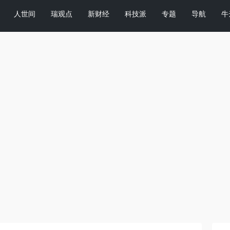
人世间
瑞观点
新财经
科技派
专题
导航
牛