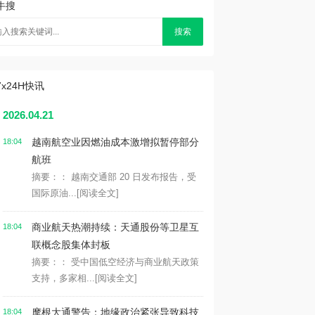
牛搜
搜索
7x24H快讯
2026.04.21
越南航空业因燃油成本激增拟暂停部分
18:04
航班
摘要：： 越南交通部 20 日发布报告，受
国际原油...
[阅读全文]
商业航天热潮持续：天通股份等卫星互
18:04
联概念股集体封板
摘要：： 受中国低空经济与商业航天政策
支持，多家相...
[阅读全文]
摩根大通警告：地缘政治紧张导致科技
18:04