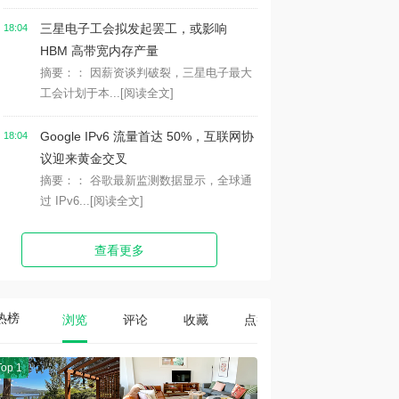
三星电子工会拟发起罢工，或影响
18:04
HBM 高带宽内存产量
摘要：： 因薪资谈判破裂，三星电子最大
工会计划于本...
[阅读全文]
Google IPv6 流量首达 50%，互联网协
18:04
议迎来黄金交叉
摘要：： 谷歌最新监测数据显示，全球通
过 IPv6...
[阅读全文]
查看更多
热榜
浏览
评论
收藏
点赞
Top 1