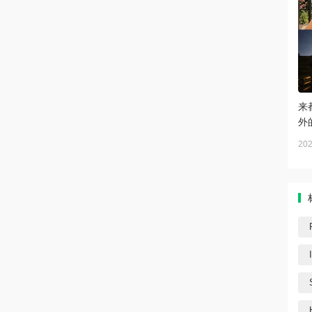
来
外
202