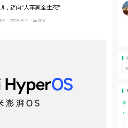
UI，迈向“人车家全生态”
·
·
论 0
2023-10-17
海报