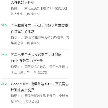
烹饪机器人样机
摘要：： 家电巨头九阳在 20 日披露其机
器人业务...
[阅读全文]
立讯精密涨停：受华为新能源汽车零部
18:04
件订单利好驱动
摘要：： 20 日立讯精密股价强势涨停。市
场消息显...
[阅读全文]
三星电子工会拟发起罢工，或影响
18:04
HBM 高带宽内存产量
摘要：： 因薪资谈判破裂，三星电子最大
工会计划于本...
[阅读全文]
Google IPv6 流量首达 50%，互联网协
18:04
议迎来黄金交叉
摘要：： 谷歌最新监测数据显示，全球通
过 IPv6...
[阅读全文]