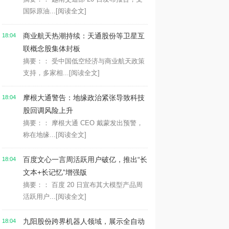
国际原油...
[阅读全文]
商业航天热潮持续：天通股份等卫星互
18:04
联概念股集体封板
摘要：： 受中国低空经济与商业航天政策
支持，多家相...
[阅读全文]
摩根大通警告：地缘政治紧张导致科技
18:04
股回调风险上升
摘要：： 摩根大通 CEO 戴蒙发出预警，
称在地缘...
[阅读全文]
百度文心一言周活跃用户破亿，推出“长
18:04
文本+长记忆”增强版
摘要：： 百度 20 日宣布其大模型产品周
活跃用户...
[阅读全文]
九阳股份跨界机器人领域，展示全自动
18:04