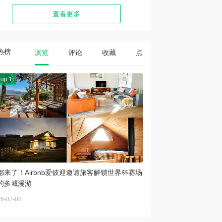
查看更多
热榜
浏览
评论
收藏
点赞
Top 1
都来了！Airbnb爱彼迎邀请旅客解锁世界杯赛场
的多城漫游
6-07-08