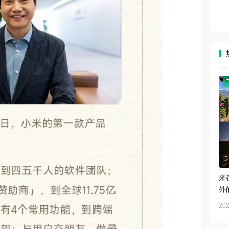
来
外
202