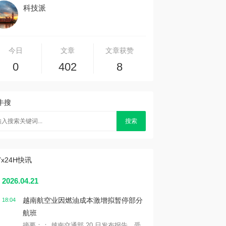
科技派
今日
文章
文章获赞
0
402
8
牛搜
搜索
7x24H快讯
2026.04.21
越南航空业因燃油成本激增拟暂停部分
18:04
航班
摘要：： 越南交通部 20 日发布报告，受