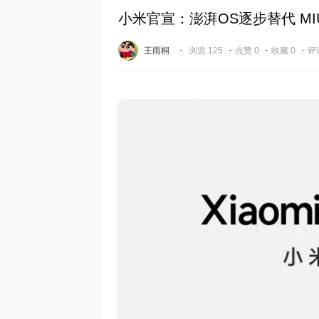
小米官宣：澎湃OS逐步替代 MI
·
·
·
·
王雨桐
浏览 125
点赞 0
收藏 0
评