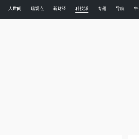
人世间
瑞观点
新财经
科技派
专题
导航
牛