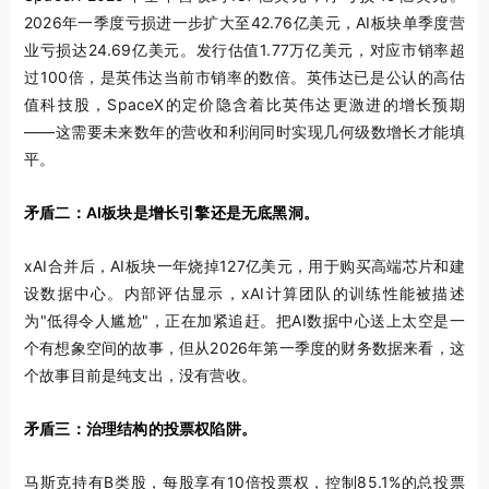
2026年一季度亏损进一步扩大至42.76亿美元，AI板块单季度营
业亏损达24.69亿美元。发行估值1.77万亿美元，对应市销率超
过100倍，是英伟达当前市销率的数倍。英伟达已是公认的高估
值科技股，SpaceX的定价隐含着比英伟达更激进的增长预期
——这需要未来数年的营收和利润同时实现几何级数增长才能填
平。
矛盾二：AI板块是增长引擎还是无底黑洞。
xAI合并后，AI板块一年烧掉127亿美元，用于购买高端芯片和建
设数据中心。内部评估显示，xAI计算团队的训练性能被描述
为"低得令人尴尬"，正在加紧追赶。把AI数据中心送上太空是一
个有想象空间的故事，但从2026年第一季度的财务数据来看，这
个故事目前是纯支出，没有营收。
矛盾三：治理结构的投票权陷阱。
马斯克持有B类股，每股享有10倍投票权，控制85.1%的总投票