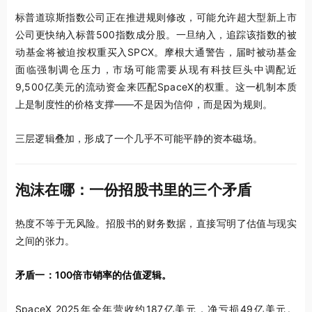
标普道琼斯指数公司正在推进规则修改，可能允许超大型新上市
公司更快纳入标普500指数成分股。一旦纳入，追踪该指数的被
动基金将被迫按权重买入SPCX。摩根大通警告，届时被动基金
面临强制调仓压力，市场可能需要从现有科技巨头中调配近
9,500亿美元的流动资金来匹配SpaceX的权重。这一机制本质
上是制度性的价格支撑——不是因为信仰，而是因为规则。
三层逻辑叠加，形成了一个几乎不可能平静的资本磁场。
泡沫在哪：一份招股书里的三个矛盾
热度不等于无风险。招股书的财务数据，直接写明了估值与现实
之间的张力。
矛盾一：100倍市销率的估值逻辑。
SpaceX 2025年全年营收约187亿美元，净亏损49亿美元。