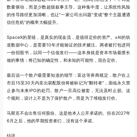
数量驱动，而是少数超级叙事主导。这种集中度，让系统性风险
的传导路径更加清晰，也让"一家公司出问题"变成"整个主题遭遇
信任危机"的概率大幅提升。
SpaceX的星链，是真实的现金流，是值得定价的资产。xAI的轨
道数据中心，是需要10年才能验证的技术赌注。两者被打包进同
一份招股书，以同一个估值发行——这本身就是资本市场最擅长
做的事情：将已知的确定性，和未知的可能性，混合定价。
最后说一个散户最需要知道的细节：富达等券商规定，散户在上
市后15至30天内卖出获配股份将被标记为"翻转者"，面临永久禁
止参与未来IPO的处罚。散户一旦高位被套，无法及时止损。这
个规则，设计上不是为了保护散户，而是为了维稳发行价。
马斯克不会出售任何股份。这是他本人公开承诺的。但在2027年
6月之后，他的早期投资者们，没有这个承诺。
结语