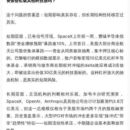
资金会虹吸其他科技股吗？
这个问题的答案是：短期影响真实存在，但长期结构性转移言过
其实。
短期层面，已有信号浮现。SpaceX上市前一周，费城半导体指
数因"资金挪移预期"暴跌逾10%。上市首日，美股大部分商业航
天公司股价集体暴跌——资金从同类板块抽离，集中押注核心标
的。巴黎银行的模拟数据显示，散户若每变现10亿美元杠杆半导
体基金，承销商与做市商在期权对冲端的delta效应将成3倍放
大，即被迫卖出价值30亿美元的科技股标的。这种杠杆放大的抽
血机制，是真实的短期风险。
长期层面，主流机构的判断相对乐观。加韦卡尔研究测算，
SpaceX、OpenAI、Anthropic及其他公司合计计划募资约3.8万
亿美元，但这一总规模仅相当于美股市场约两个月的股权融资
量。历史复盘显示，大型IPO对市场的冲击更多呈现"脉冲式"而
非"趋势性"特征——短期流动性承压，中期随企业基本面释放而