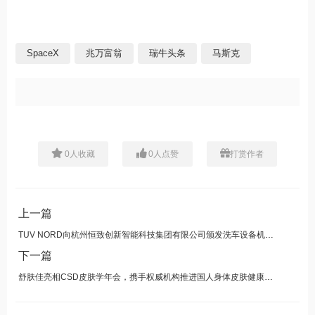
SpaceX
兆万富翁
瑞牛头条
马斯克
0
人收藏
0
人点赞
打赏作者
上一篇
TUV NORD向杭州恒致创新智能科技集团有限公司颁发洗车设备机械指令证书
下一篇
舒肤佳亮相CSD皮肤学年会，携手权威机构推进国人身体皮肤健康研究