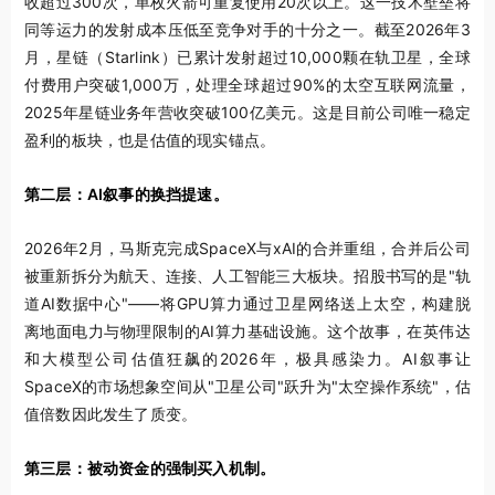
收超过300次，单枚火箭可重复使用20次以上。这一技术壁垒将
同等运力的发射成本压低至竞争对手的十分之一。截至2026年3
月，星链（Starlink）已累计发射超过10,000颗在轨卫星，全球
付费用户突破1,000万，处理全球超过90%的太空互联网流量，
2025年星链业务年营收突破100亿美元。这是目前公司唯一稳定
盈利的板块，也是估值的现实锚点。
第二层：AI叙事的换挡提速。
2026年2月，马斯克完成SpaceX与xAI的合并重组，合并后公司
被重新拆分为航天、连接、人工智能三大板块。招股书写的是"轨
道AI数据中心"——将GPU算力通过卫星网络送上太空，构建脱
离地面电力与物理限制的AI算力基础设施。这个故事，在英伟达
和大模型公司估值狂飙的2026年，极具感染力。AI叙事让
SpaceX的市场想象空间从"卫星公司"跃升为"太空操作系统"，估
值倍数因此发生了质变。
第三层：被动资金的强制买入机制。