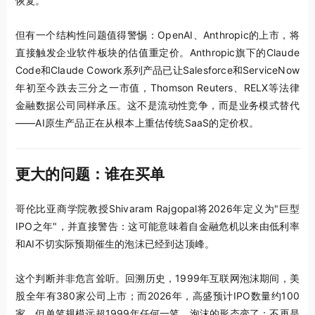
恢复。
但有一个结构性问题值得警惕：OpenAI、Anthropic的上市，将
直接触发企业软件板块的估值重定价。Anthropic旗下的Claude
Code和Claude Cowork系列产品已让Salesforce和ServiceNow
年初至今跌去三分之一市值，Thomson Reuters、RELX等法律
金融数据公司同样承压。这不是流动性竞争，而是业务模式替代
——AI原生产品正在从根本上重估传统SaaS的定价权。
更大的问题：谁在买单
哥伦比亚商学院教授Shivaram Rajgopal将2026年定义为"巨型
IPO之年"，并直接警告：这可能意味着自金融危机以来由低利率
和AI不切实际预期催生的泡沫已经到达顶峰。
这个判断并非危言耸听。回溯历史，1999年互联网泡沫期间，美
股全年有380家公司上市；而2026年，高盛预计IPO数量约100
家，但单笔规模远超1999年任何一笔。泡沫的形态变了：不再是