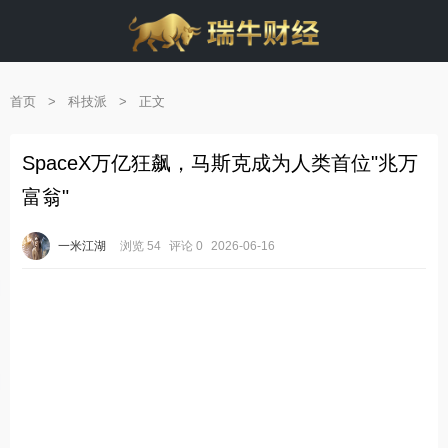
首页
>
科技派
>
正文
SpaceX万亿狂飙，马斯克成为人类首位"兆万
富翁"
一米江湖
浏览 54
评论 0
2026-06-16