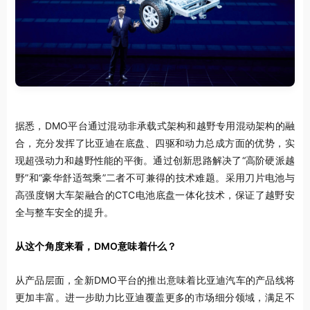
据悉，DMO平台通过混动非承载式架构和越野专用混动架构的融
合，充分发挥了比亚迪在底盘、四驱和动力总成方面的优势，实
现超强动力和越野性能的平衡。通过创新思路解决了“高阶硬派越
野”和“豪华舒适驾乘”二者不可兼得的技术难题。采用刀片电池与
高强度钢大车架融合的CTC电池底盘一体化技术，保证了越野安
全与整车安全的提升。
从这个角度来看，DMO意味着什么？
从产品层面，全新DMO平台的推出意味着比亚迪汽车的产品线将
更加丰富。进一步助力比亚迪覆盖更多的市场细分领域，满足不