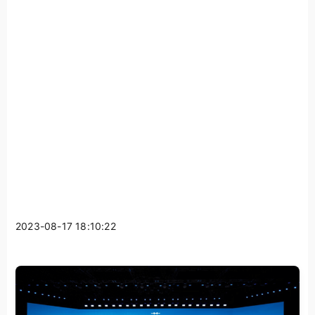
2023-08-17 18:10:22