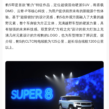
豹5即是首款“豹力”特征作品，定位超级混动硬派SUV，将搭载
DMO、云辇-P等核心科技，为用户提供前所未有的新能源个性体
验。基于“超级锁扣”的设计灵感，豹5在外观方面融入了大量的越
野元素，整个车身较为方正立体，充满越野车型的硬派力量，具
有较强的未来科技感。双贯穿式“方程之光”设计的前大灯加上充
满几何元素设计的方程豹的LOGO，也为车型增加了辨识度。据
介绍，豹5的CLTC纯电续航为125公里，超长综合续航1200公里
以上。