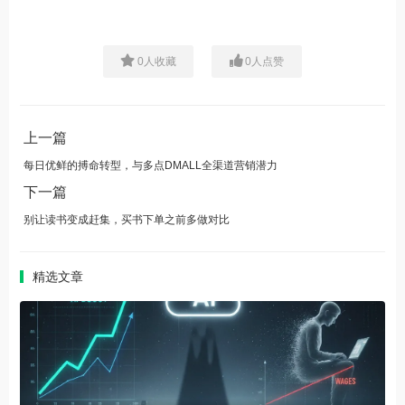
0
人收藏
0
人点赞
上一篇
每日优鲜的搏命转型，与多点DMALL全渠道营销潜力
下一篇
别让读书变成赶集，买书下单之前多做对比
精选文章