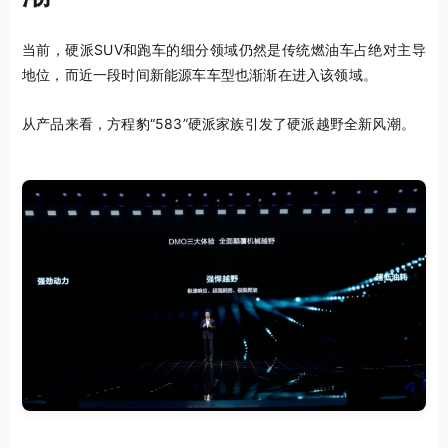
当前，硬派SUV和跑车的细分领域仍然是传统燃油车占绝对主导
地位，而近一段时间新能源车车型也渐渐在进入该领域。
从产品来看，方程豹“583”硬派家族引发了硬派越野全新风潮。