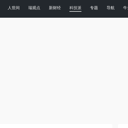
人世间
瑞观点
新财经
科技派
专题
导航
牛