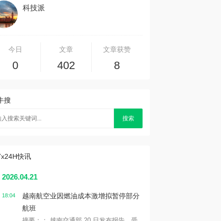
科技派
今日
文章
文章获赞
0
402
8
牛搜
搜索
7x24H快讯
2026.04.21
越南航空业因燃油成本激增拟暂停部分
18:04
航班
摘要：： 越南交通部 20 日发布报告，受