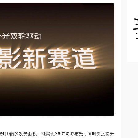
光灯9倍的发光面积，能实现360°均匀布光，同时亮度提升