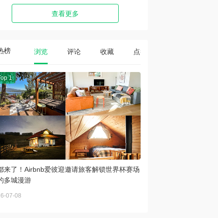
查看更多
热榜
浏览
评论
收藏
点赞
Top 1
都来了！Airbnb爱彼迎邀请旅客解锁世界杯赛场
的多城漫游
6-07-08