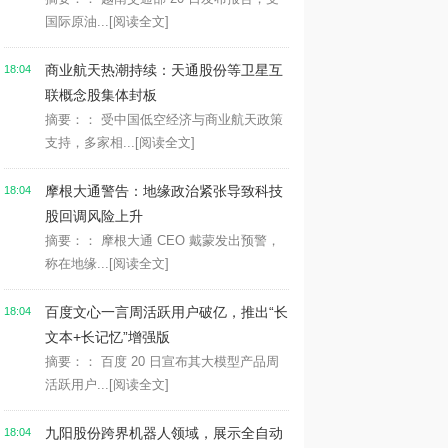
国际原油...
[阅读全文]
商业航天热潮持续：天通股份等卫星互
18:04
联概念股集体封板
摘要：： 受中国低空经济与商业航天政策
支持，多家相...
[阅读全文]
摩根大通警告：地缘政治紧张导致科技
18:04
股回调风险上升
摘要：： 摩根大通 CEO 戴蒙发出预警，
称在地缘...
[阅读全文]
百度文心一言周活跃用户破亿，推出“长
18:04
文本+长记忆”增强版
摘要：： 百度 20 日宣布其大模型产品周
活跃用户...
[阅读全文]
九阳股份跨界机器人领域，展示全自动
18:04