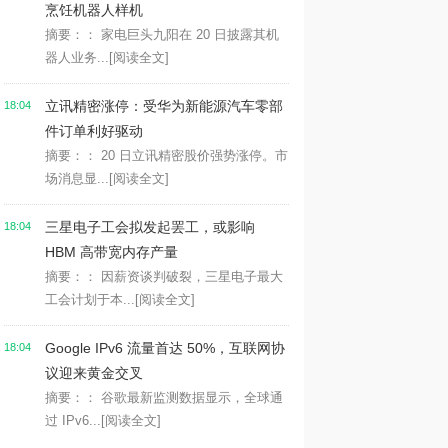
烹饪机器人样机
摘要：： 家电巨头九阳在 20 日披露其机
器人业务...
[阅读全文]
立讯精密涨停：受华为新能源汽车零部
18:04
件订单利好驱动
摘要：： 20 日立讯精密股价强势涨停。市
场消息显...
[阅读全文]
三星电子工会拟发起罢工，或影响
18:04
HBM 高带宽内存产量
摘要：： 因薪资谈判破裂，三星电子最大
工会计划于本...
[阅读全文]
Google IPv6 流量首达 50%，互联网协
18:04
议迎来黄金交叉
摘要：： 谷歌最新监测数据显示，全球通
过 IPv6...
[阅读全文]