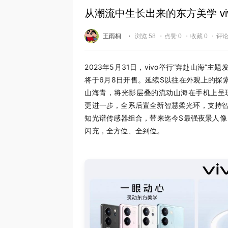
从潮流中生长出来的东方美学 vi
·
·
·
·
王雨桐
浏览 58
点赞 0
收藏 0
评论
2023年5月31日，vivo举行“奔赴山海”主
将于6月8日开售。延续S以往在外观上的探索
山海青，将光影层叠的流动山海在手机上呈
更进一步，全系后置全新智慧柔光环，支持智
知光谱传感器组合，带来迄今S最强夜景人像；
闪充，全方位、全到位。