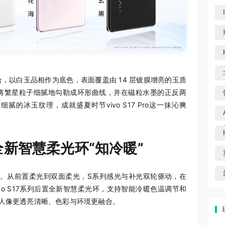
，以白玉品相作为底色，表面覆盖由 14 层镀膜增亮的玉质
将繁星粒子细腻地勾勒成环形曲线，并在磁粒水墨的正反两
的冰玉纹理，成就盛夏时节vivo S17 Pro这一抹沁爽
全新智慧柔光环“知冷暖”
标。从前置柔光到双面柔光，S系列感光与补光双轮驱动，在
vo S17系列后置全新智慧柔光环，支持智能冷暖色温调节和
景人像更透亮清晰、色彩与环境更融合。