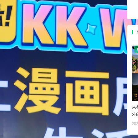
来
外
202