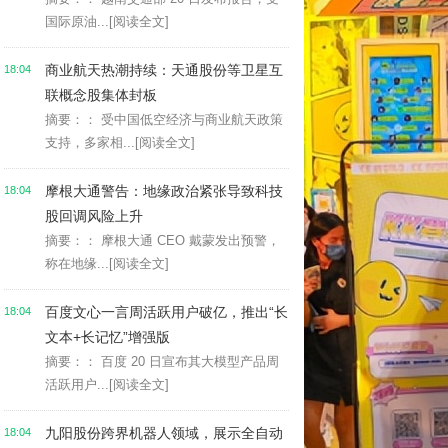
国际原油...
[阅读全文]
商业航天热潮持续：天通股份等卫星互
18:04
联概念股集体封板
摘要：： 受中国低空经济与商业航天政策
支持，多家相...
[阅读全文]
摩根大通警告：地缘政治紧张导致科技
18:04
股回调风险上升
摘要：： 摩根大通 CEO 戴蒙发出预警，
称在地缘...
[阅读全文]
百度文心一言周活跃用户破亿，推出“长
18:04
文本+长记忆”增强版
摘要：： 百度 20 日宣布其大模型产品周
活跃用户...
[阅读全文]
九阳股份跨界机器人领域，展示全自动
18:04