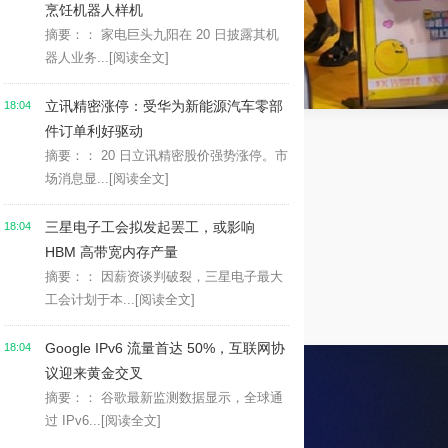
烹饪机器人样机
摘要：： 家电巨头九阳在 20 日披露其机
器人业务...
[阅读全文]
立讯精密涨停：受华为新能源汽车零部
18:04
件订单利好驱动
摘要：： 20 日立讯精密股价强势涨停。市
场消息显...
[阅读全文]
三星电子工会拟发起罢工，或影响
18:04
HBM 高带宽内存产量
摘要：： 因薪资谈判破裂，三星电子最大
工会计划于本...
[阅读全文]
Google IPv6 流量首达 50%，互联网协
18:04
议迎来黄金交叉
摘要：： 谷歌最新监测数据显示，全球通
过 IPv6...
[阅读全文]