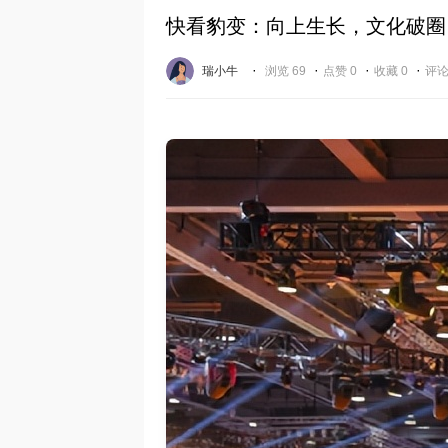
快看豹变：向上生长，文化破圈
·
·
·
·
瑞小牛
浏览 69
点赞 0
收藏 0
评论