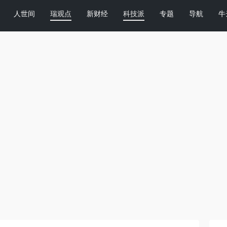
人世间
瑞观点
新财经
科技派
专题
导航
牛