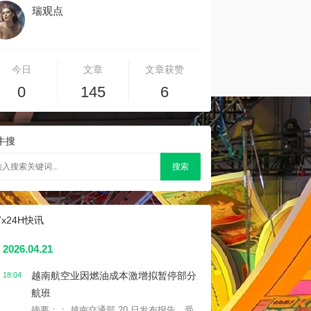
瑞观点
今日
文章
文章获赞
0
145
6
牛搜
搜索
7x24H快讯
2026.04.21
越南航空业因燃油成本激增拟暂停部分
18:04
航班
摘要：： 越南交通部 20 日发布报告，受