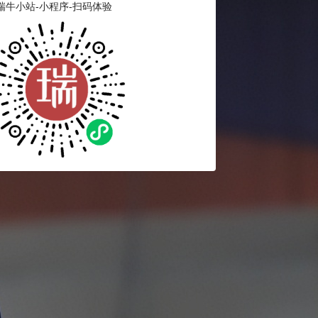
瑞牛小站-小程序-扫码体验