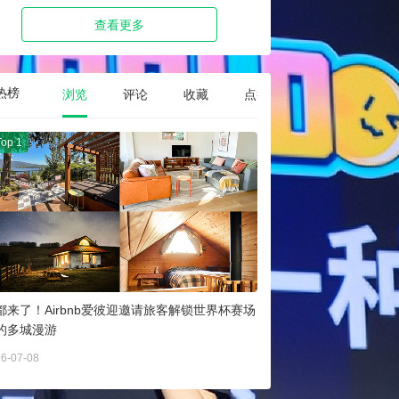
查看更多
热榜
浏览
评论
收藏
点赞
Top 1
都来了！Airbnb爱彼迎邀请旅客解锁世界杯赛场
的多城漫游
6-07-08