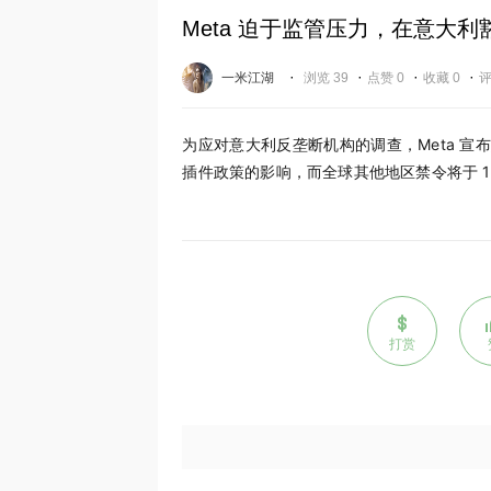
Meta 迫于监管压力，在意大利豁免 
·
·
·
·
一米江湖
浏览 39
点赞 0
收藏 0
评
为应对意大利反垄断机构的调查，Meta 宣布意大
插件政策的影响，而全球其他地区禁令将于 1 
打赏