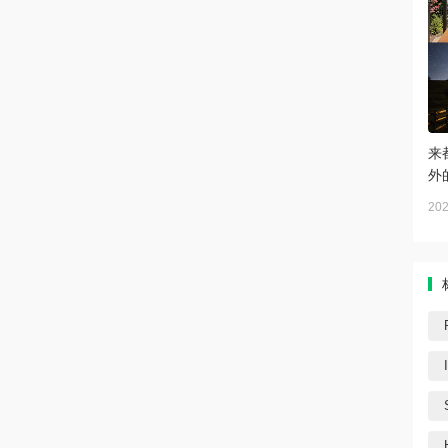
来
外
202