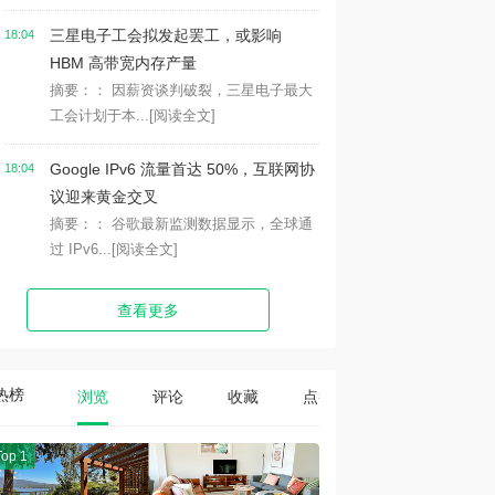
三星电子工会拟发起罢工，或影响
18:04
HBM 高带宽内存产量
摘要：： 因薪资谈判破裂，三星电子最大
工会计划于本...
[阅读全文]
Google IPv6 流量首达 50%，互联网协
18:04
议迎来黄金交叉
摘要：： 谷歌最新监测数据显示，全球通
过 IPv6...
[阅读全文]
查看更多
热榜
浏览
评论
收藏
点赞
Top 1