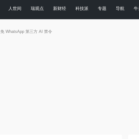
人世间
瑞观点
新财经
科技派
专题
导航
牛
WhatsApp 第三方 AI 禁令