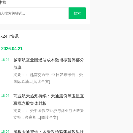
牛搜
搜索
7x24H快讯
2026.04.21
越南航空业因燃油成本激增拟暂停部分
18:04
航班
摘要：： 越南交通部 20 日发布报告，受
国际原油...
[阅读全文]
商业航天热潮持续：天通股份等卫星互
18:04
联概念股集体封板
摘要：： 受中国低空经济与商业航天政策
支持，多家相...
[阅读全文]
摩根大通警告：地缘政治紧张导致科技
18:04