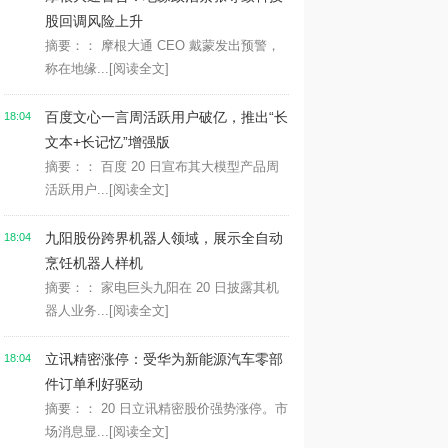
股回调风险上升
摘要：： 摩根大通 CEO 戴蒙发出预警，
称在地缘...
[阅读全文]
百度文心一言周活跃用户破亿，推出“长
18:04
文本+长记忆”增强版
摘要：： 百度 20 日宣布其大模型产品周
活跃用户...
[阅读全文]
九阳股份跨界机器人领域，展示全自动
18:04
烹饪机器人样机
摘要：： 家电巨头九阳在 20 日披露其机
器人业务...
[阅读全文]
立讯精密涨停：受华为新能源汽车零部
18:04
件订单利好驱动
摘要：： 20 日立讯精密股价强势涨停。市
场消息显...
[阅读全文]