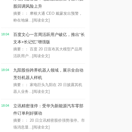
股回调风险上升
摘要：： 摩根大通 CEO 戴蒙发出预警，
称在地缘...
[阅读全文]
百度文心一言周活跃用户破亿，推出“长
18:04
文本+长记忆”增强版
摘要：： 百度 20 日宣布其大模型产品周
活跃用户...
[阅读全文]
九阳股份跨界机器人领域，展示全自动
18:04
烹饪机器人样机
摘要：： 家电巨头九阳在 20 日披露其机
器人业务...
[阅读全文]
立讯精密涨停：受华为新能源汽车零部
18:04
件订单利好驱动
摘要：： 20 日立讯精密股价强势涨停。市
场消息显...
[阅读全文]