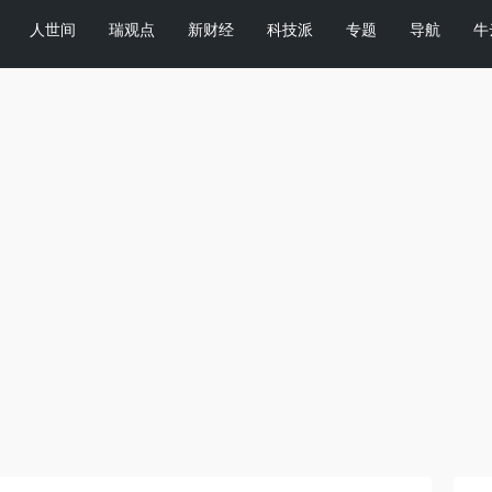
人世间
瑞观点
新财经
科技派
专题
导航
牛