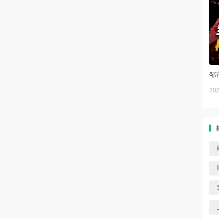
邹
202