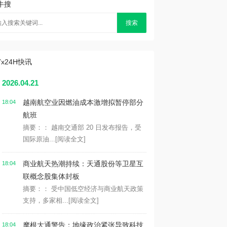
牛搜
搜索
7x24H快讯
2026.04.21
越南航空业因燃油成本激增拟暂停部分
18:04
航班
摘要：： 越南交通部 20 日发布报告，受
国际原油...
[阅读全文]
商业航天热潮持续：天通股份等卫星互
18:04
联概念股集体封板
摘要：： 受中国低空经济与商业航天政策
支持，多家相...
[阅读全文]
摩根大通警告：地缘政治紧张导致科技
18:04