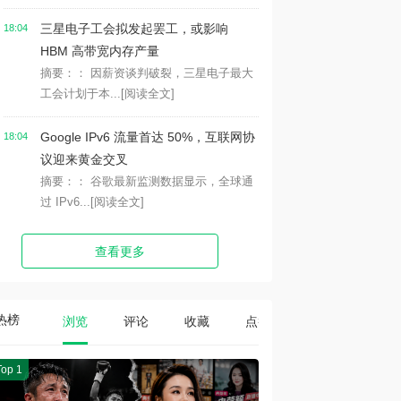
三星电子工会拟发起罢工，或影响
18:04
HBM 高带宽内存产量
摘要：： 因薪资谈判破裂，三星电子最大
工会计划于本...
[阅读全文]
Google IPv6 流量首达 50%，互联网协
18:04
议迎来黄金交叉
摘要：： 谷歌最新监测数据显示，全球通
过 IPv6...
[阅读全文]
查看更多
热榜
浏览
评论
收藏
点赞
Top 1