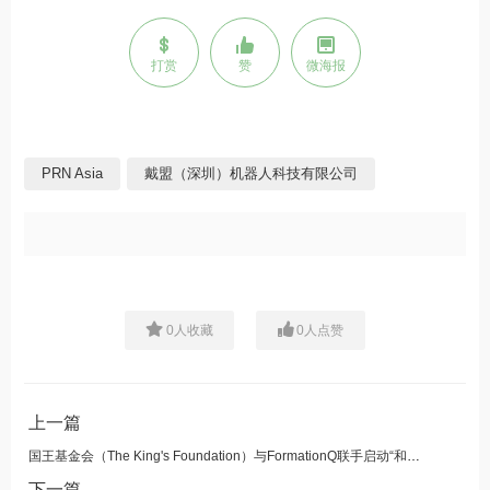
打赏
赞
微海报
PRN Asia
戴盟（深圳）机器人科技有限公司
0
人收藏
0
人点赞
上一篇
国王基金会（The King's Foundation）与FormationQ联手启动“和谐城市增长”项目，旨在利用量子优化技术助力城市规划可持续扩张
下一篇