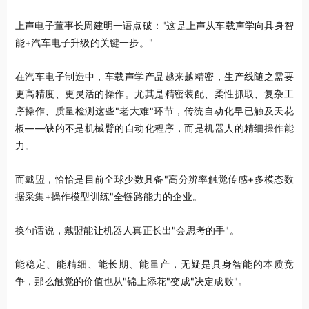
上声电子董事长周建明一语点破："这是上声从车载声学向具身智
能+汽车电子升级的关键一步。"
在汽车电子制造中，车载声学产品越来越精密，生产线随之需要
更高精度、更灵活的操作。尤其是精密装配、柔性抓取、复杂工
序操作、质量检测这些"老大难"环节，传统自动化早已触及天花
板——缺的不是机械臂的自动化程序，而是机器人的精细操作能
力。
而戴盟，恰恰是目前全球少数具备"高分辨率触觉传感+多模态数
据采集+操作模型训练"全链路能力的企业。
换句话说，戴盟能让机器人真正长出"会思考的手"。
能稳定、能精细、能长期、能量产，无疑是具身智能的本质竞
争，那么触觉的价值也从"锦上添花"变成"决定成败"。