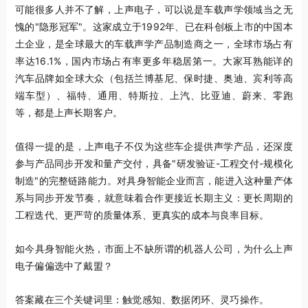
可能很多人并不了解，上声电子，可以说是车载声学领域当之无
愧的"隐形冠军"。这家成立于1992年、已在科创板上市的中国本
土企业，是全球最大的车载声学产品制造商之一，全球市场占有
率达16.1%，国内市场占有率更多年稳居第一。大家耳熟能详的
汽车品牌如全球大众（包括兰博基尼、保时捷、奥迪、宾利等高
端车型）、福特、通用、特斯拉、上汽、比亚迪、蔚来、零跑
等，都是上声长期客户。
值得一提的是，上声电子不仅为这些车企提供声学产品，还深度
参与产品同步开发和量产交付，具备"研发验证-工程交付-规模化
制造"的完整链路能力。对具身智能企业而言，能进入这种量产体
系与同步开发节奏，就意味着合作更接近长期主义：更长周期的
工程迭代、更严苛的质量体系、更真实的成本与良率目标。
如今具身智能火热，市面上不缺所谓的机器人公司，为什么上声
电子偏偏选中了戴盟？
答案藏在三个关键词里：触觉感知、数据闭环、灵巧操作。