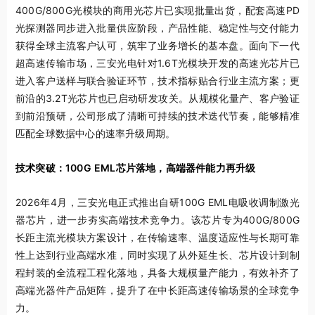
400G/800G光模块的商用光芯片已实现批量出货，配套高速PD
光探测器同步进入批量供应阶段，产品性能、稳定性与交付能力
获得全球主流客户认可，筑牢了业务增长的基本盘。面向下一代
超高速传输市场，三安光电针对1.6T光模块开发的高速光芯片已
进入客户送样与联合验证环节，技术指标贴合行业主流方案；更
前沿的3.2T光芯片也已启动研发攻关。从规模化量产、客户验证
到前沿预研，公司形成了清晰可持续的技术迭代节奏，能够精准
匹配全球数据中心的速率升级周期。
技术突破：100G
EML芯片落地，高端器件能力再升级
2026年4月，三安光电正式推出自研100G EML电吸收调制激光
器芯片，进一步夯实高端技术竞争力。该芯片专为400G/800G
长距主流光模块方案设计，在传输速率、温度适应性与长期可靠
性上达到行业高端水准，同时实现了从外延生长、芯片设计到制
程封装的全流程工程化落地，具备大规模量产能力，有效补齐了
高端光器件产品矩阵，提升了在中长距高速传输场景的全球竞争
力。