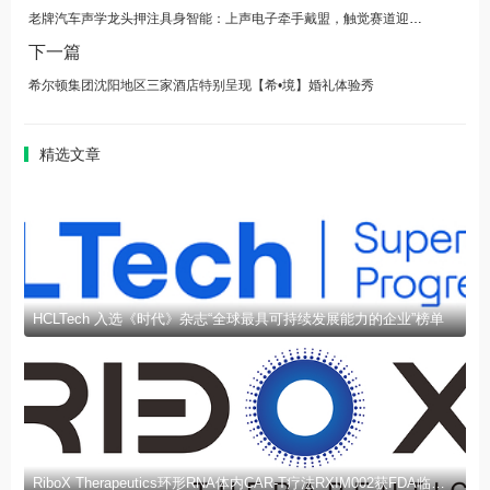
老牌汽车声学龙头押注具身智能：上声电子牵手戴盟，触觉赛道迎来"产业化奇点"
下一篇
希尔顿集团沈阳地区三家酒店特别呈现【希•境】婚礼体验秀
精选文章
HCLTech 入选《时代》杂志“全球最具可持续发展能力的企业”榜单
RiboX Therapeutics环形RNA体内CAR-T疗法RXIM002获FDA临床试验许可