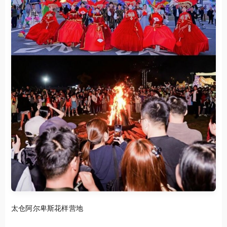
太仓阿尔卑斯花样营地