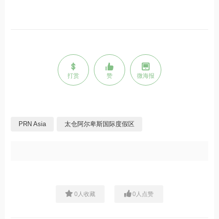
打赏
赞
微海报
PRN Asia
太仓阿尔卑斯国际度假区
0
人收藏
0
人点赞