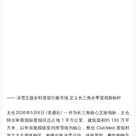
—— 冰雪主题全时度假引爆市场 定义长三角全季度假新标杆
太仓
2026年5月6日
/美通社/ -- 作为长三角核心文旅地标，太仓
阿尔卑斯国际度假区总占地 1 平方公里、建筑面积约 130 万平
方米，以华东规模级室内滑雪场为核心，整合 ClubMed 度假村
等六大主题体验区，构建起集冰雪运动、休闲度假、餐饮购物于