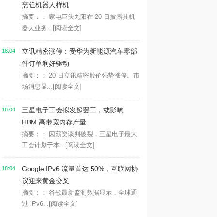
烹饪机器人样机
摘要：： 家电巨头九阳在 20 日披露其机
器人业务...
[阅读全文]
立讯精密涨停：受华为新能源汽车零部
18:04
件订单利好驱动
摘要：： 20 日立讯精密股价强势涨停。市
场消息显...
[阅读全文]
三星电子工会拟发起罢工，或影响
18:04
HBM 高带宽内存产量
摘要：： 因薪资谈判破裂，三星电子最大
工会计划于本...
[阅读全文]
Google IPv6 流量首达 50%，互联网协
18:04
议迎来黄金交叉
摘要：： 谷歌最新监测数据显示，全球通
过 IPv6...
[阅读全文]