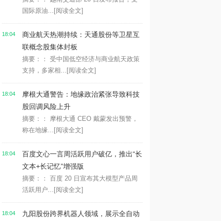
国际原油...
[阅读全文]
商业航天热潮持续：天通股份等卫星互
18:04
联概念股集体封板
摘要：： 受中国低空经济与商业航天政策
支持，多家相...
[阅读全文]
摩根大通警告：地缘政治紧张导致科技
18:04
股回调风险上升
摘要：： 摩根大通 CEO 戴蒙发出预警，
称在地缘...
[阅读全文]
百度文心一言周活跃用户破亿，推出“长
18:04
文本+长记忆”增强版
摘要：： 百度 20 日宣布其大模型产品周
活跃用户...
[阅读全文]
九阳股份跨界机器人领域，展示全自动
18:04