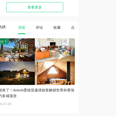
查看更多
热榜
浏览
评论
收藏
点赞
Top 1
都来了！Airbnb爱彼迎邀请旅客解锁世界杯赛场
的多城漫游
6-07-08