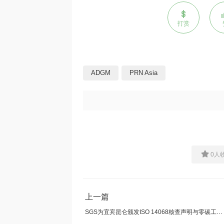
打赏
ADGM
PRN Asia
0
人
上一篇
SGS为宜宾昆仑颁发ISO 14068核查声明与零碳工厂评价双证书