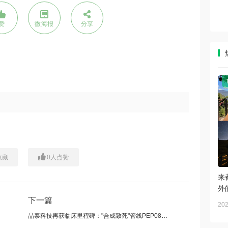
赞
微海报
分享
收藏
0
人点赞
来
外
下一篇
202
晶泰科技再获临床里程碑："合成致死"管线PEP08加速推进，携手智擎生技再续百亿赛道 AI 药物发现合作