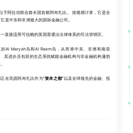
部位于阿拉伯联合酋长国首都阿布扎比。 按规模计算，它是全
，它是中东和非洲最大的国际金融公司。
唯一直接适用可信赖的英国普通法法律体系的司法管辖区。
l Maryah岛和Al Reem岛，从而将中东、非洲和南亚
来。 其进步且包容的生态系统赋能金融机构与非金融机构蓬勃
性。
M正在巩固阿布扎比作为
“资本之都”
以及全球领先的金融、投