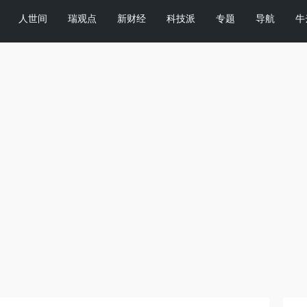
人世间
瑞观点
新财经
科技派
专题
导航
牛