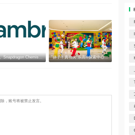
Cambrex、Snapdragon Chemistry与Q1 Scientific因在制药领域的创新与可持续发展获得认可
"拼了！真功夫"乐高®探索中心十周年暑期活动三城同步启幕