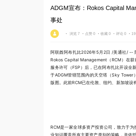
ADGM宣布：Rokos Capita
事处
·
·
·
·
·
浏览 7
点赞 0
收藏 0
评论 0
19
阿联酋阿布扎比
2026年5月2日
/美通社/ -
Rokos Capital Management（R
服务许可（FSP）后，已在阿布扎比开设全新
于ADGM管辖范围内的天空塔（Sky Tow
版图。此前RCM已在伦敦、纽约、新加坡设
RCM是一家全球多资产投资公司，致力于为
业知识覆盖所有主要资产类别的策略，并依