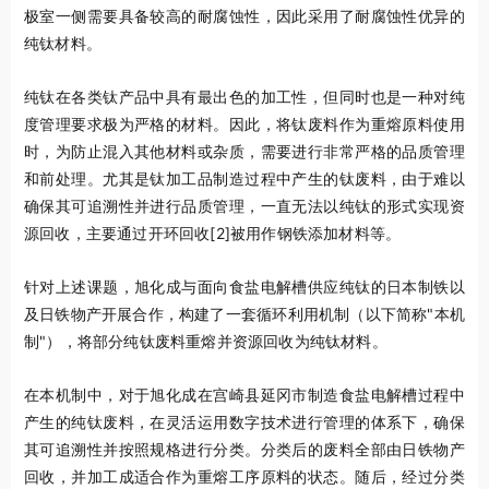
极室一侧需要具备较高的耐腐蚀性，因此采用了耐腐蚀性优异的
纯钛材料。
纯钛在各类钛产品中具有最出色的加工性，但同时也是一种对纯
度管理要求极为严格的材料。因此，将钛废料作为重熔原料使用
时，为防止混入其他材料或杂质，需要进行非常严格的品质管理
和前处理。尤其是钛加工品制造过程中产生的钛废料，由于难以
确保其可追溯性并进行品质管理，一直无法以纯钛的形式实现资
源回收，主要通过开环回收
[2]
被用作钢铁添加材料等。
针对上述课题，旭化成与面向食盐电解槽供应纯钛的日本制铁以
及日铁物产开展合作，构建了一套循环利用机制（以下简称"本机
制"），将部分纯钛废料重熔并资源回收为纯钛材料。
在本机制中，对于旭化成在宫崎县延冈市制造食盐电解槽过程中
产生的纯钛废料，在灵活运用数字技术进行管理的体系下，确保
其可追溯性并按照规格进行分类。分类后的废料全部由日铁物产
回收，并加工成适合作为重熔工序原料的状态。随后，经过分类