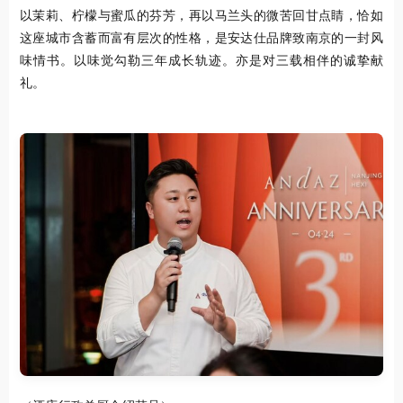
以茉莉、柠檬与蜜瓜的芬芳，再以马兰头的微苦回甘点睛，恰如
这座城市含蓄而富有层次的性格，是安达仕品牌致南京的一封风
味情书。以味觉勾勒三年成长轨迹。亦是对三载相伴的诚挚献
礼。