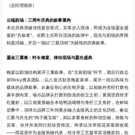
（总经理致辞）
云端剧场：三周年庆典的叙事重构
本次庆典突破传统宴饮形式，宾客步入现场，即成为这场鎏金盛
宴的"共叙者"。在爵士乐即兴流淌的旋律中，现实与剧场的界限
轻盈消融，开启一场以"三载历程"为脉络的庆典叙事。
鎏金三重奏：时令飨宴、律动现场与鎏光盛典
晚宴以剧场结构展开三重叙事。在"主厨剧场"环节，酒店行政总
厨Ricky携其团队，以八道式创意晚宴菜单，展开一段以风味为
载体的品牌叙事。从象征初心的生蚝开篇，以粗粝外壳经打磨包
裹丰腴内里，喻示品牌从打磨到惊喜的创立之初；黄酒渍西班牙
红魔虾，以江南黄酒融合本地鸭汤啫喱与青柠三文鱼籽，在鲜味
层叠中，演绎出品牌三年间逐步融入金陵风土的文化历程。象征
汇聚与共生的"鸽子藏宝箱"，则以多重食材的和谐交融，致敬与
宾客、伙伴并肩同行的珍贵情谊。终章以冷萃雨花茶慕斯收尾
——雨花茶作为金陵风物代表，经冷萃工艺凝萃其清雅茶韵，佐