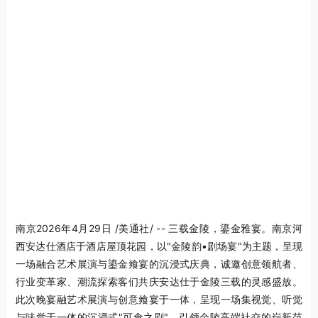
南京
2026年4月29日
/美通社/ -- 三载金陵，鎏金雅宴。南京河
西安达仕酒店于酒店屋顶花园，以"金陵韵•剧场宴"为主题，呈现
一场融合艺术展演与鎏金飨宴的沉浸式庆典，诚邀创意领航者、
行业变革家、潮流探索客们共庆安达仕于金陵三载的灵感盛放。
此次晚宴融艺术展演与创意飨宴于一体，呈现一场集视觉、听觉
与味觉于一体的沉浸式"可食之剧"，引领金陵高端社交的崭新范