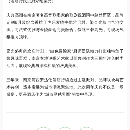
（酒店行政总厨介绍菜品）
庆典高潮在南京著名高音歌唱家的歌剧祝酒词中翩然而至，品牌
定制6升装纪念香槟于声乐萦绕中优雅启封。鎏金光影与气泡交
织，将法式优雅与金陵豪迈完美融合，叙述三载高光，将现场气
氛推向顶峰。
鎏光盛典的欢庆时刻，"白色冒险家"厨师团队倾力打造独特鱼子
酱风味蛋糕，南京本地说唱艺术家以即兴创作为三周年注入时尚
活力，展现经典与潮流相融的庆典美学。
三年来，南京河西安达仕酒店持续通过主题派对、品牌联袂与艺
术共创，逐步发展为城市潮流聚集地。此次周年庆典不仅是一场
盛宴，更是酒店作为"城市灵感界面"的集中呈现。