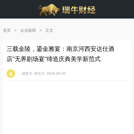
首页
>
企业新闻
>
正文
三载金陵，鎏金雅宴：南京河西安达仕酒
店"无界剧场宴"缔造庆典美学新范式
浏览 9
评论 0
2026-04-30