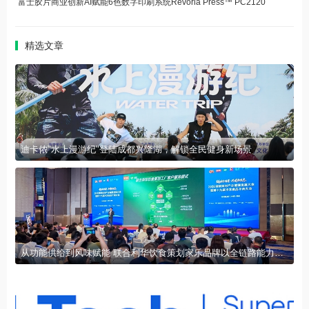
富士胶片商业创新AI赋能6色数字印刷系统Revoria Press™ PC2120
精选文章
迪卡侬"水上漫游纪"登陆成都兴隆湖，解锁全民健身新场景
从功能供给到风味赋能 联合利华饮食策划家乐品牌以全链路能力赋能行业发展