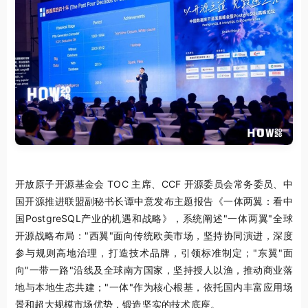
开放原子开源基金会 TOC 主席、CCF 开源委员会常务委员、中
国开源推进联盟副秘书长谭中意发布主题报告《一体两翼：看中
国PostgreSQL产业的机遇和战略》，系统阐述"一体两翼"全球
开源战略布局："西翼"面向传统欧美市场，坚持协同演进，深度
参与规则高地治理，打造技术品牌，引领标准制定；"东翼"面
向"一带一路"沿线及全球南方国家，坚持授人以渔，推动商业落
地与本地生态共建；"一体"作为核心根基，依托国内丰富应用场
景和超大规模市场优势，锻造坚实的技术底座。