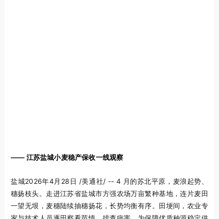
——
江苏盐城小麦稳产保收一线观察
盐城
2026年4月28日
/美通社/ -- 4 月的苏北平原，麦浪起势、
穗扬枝头。走进江苏省盐城市方强农场万亩繁种基地，连片麦田
一望无垠，麦穗陆续抽穗扬花，长势均衡有序。田埂间，农业专
家与技术人员逐田察看苗情、排查病害，为保障优质种源稳定供