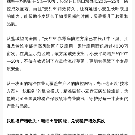
穗率平均控制在5%—10%，较农户自防田块降低20%—25%，防
控成效显著。而且"麦甜®"药效持久，还有延缓小麦生长叶衰退
的能力，能帮助小麦延长干物质累积的时间，显著提升千粒重和
品质。
从盐城望向全国，"麦甜®"赤霉病防控方案已在长江中下游、江
淮及黄淮南部等高风险区广泛应用，累计应用面积超过4000万
亩次。在典型示范区域，该方案成效突出，小麦平均增产约10%
—20%，不仅有效遏制了赤霉病流行蔓延，更切实保障了小麦品
质安全。
从一块田的精准作业到覆盖主产区的防控网络，先正达正以"技术
方案+一线服务"的组合模式，精准破解小麦赤霉病防控难题，为
盐城乃至全国夏粮稳产保收筑牢专业防线，守护好每一寸麦田的
产量与品质。
决胜增产增收关：精细田管赋能，兑现稳产增效实效