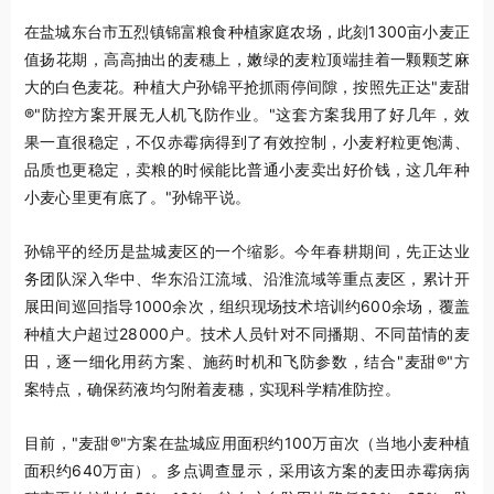
在盐城东台市五烈镇锦富粮食种植家庭农场，此刻1300亩小麦正
值扬花期，高高抽出的麦穗上，嫩绿的麦粒顶端挂着一颗颗芝麻
大的白色麦花。种植大户孙锦平抢抓雨停间隙，按照先正达"麦甜
®"防控方案开展无人机飞防作业。"这套方案我用了好几年，效
果一直很稳定，不仅赤霉病得到了有效控制，小麦籽粒更饱满、
品质也更稳定，卖粮的时候能比普通小麦卖出好价钱，这几年种
小麦心里更有底了。"孙锦平说。
孙锦平的经历是盐城麦区的一个缩影。今年春耕期间，先正达业
务团队深入华中、华东沿江流域、沿淮流域等重点麦区，累计开
展田间巡回指导1000余次，组织现场技术培训约600余场，覆盖
种植大户超过28000户。技术人员针对不同播期、不同苗情的麦
田，逐一细化用药方案、施药时机和飞防参数，结合"麦甜®"方
案特点，确保药液均匀附着麦穗，实现科学精准防控。
目前，"麦甜®"方案在盐城应用面积约100万亩次（当地小麦种植
面积约640万亩）。多点调查显示，采用该方案的麦田赤霉病病