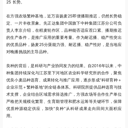
25 长势。
在方强农场繁种基地，近万亩扬麦25即便播期推迟，仍然长势稳
定、一片丰收景象。先正达集团中国旗下中种集团江苏分公司负
责人李京介绍，在稻麦轮作区，品种能否适应茬口紧、播期推迟
的生产条件，是推广应用的重要考量。作为耐迟播、稳产性突出
的优质品种，扬麦25分蘖能力强、耐迟播、稳产性好，是当地应
对晚播挑战的主导品种。
良种的背后，是科研与产业协同发力的结果。自2016年以来，中
种集团持续深化与江苏里下河地区农业科学研究所的合作，聚焦
优良小麦品种选育、成果转化与推广应用，逐步形成"科研育种＋
企业示范＋繁种基地"的全链条体系。科研院所提供品种选育与技
术支撑，企业结合区域需求筛选推广，方强农场等合作生产单位
严格把关规模化繁育、生育期管理和肥水运筹等关键环节，保障
优质种源稳定供应，加快"良种"从科研成果走向田间大面积应
用。