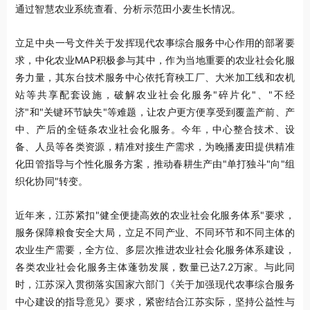
通过智慧农业系统查看、分析示范田小麦生长情况。
立足中央一号文件关于发挥现代农事综合服务中心作用的部署要
求，中化农业MAP积极参与其中，作为当地重要的农业社会化服
务力量，其东台技术服务中心依托育秧工厂、大米加工线和农机
站等共享配套设施，破解农业社会化服务"碎片化"、"不经
济"和"关键环节缺失"等难题，让农户更方便享受到覆盖产前、产
中、产后的全链条农业社会化服务。今年，中心整合技术、设
备、人员等各类资源，精准对接生产需求，为晚播麦田提供精准
化田管指导与个性化服务方案，推动春耕生产由"单打独斗"向"组
织化协同"转变。
近年来，江苏紧扣"健全便捷高效的农业社会化服务体系"要求，
服务保障粮食安全大局，立足不同产业、不同环节和不同主体的
农业生产需要，全方位、多层次推进农业社会化服务体系建设，
各类农业社会化服务主体蓬勃发展，数量已达7.2万家。与此同
时，江苏深入贯彻落实国家六部门《关于加强现代农事综合服务
中心建设的指导意见》要求，紧密结合江苏实际，坚持公益性与