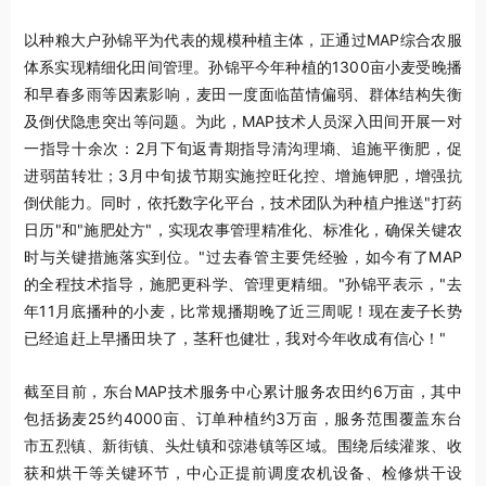
以种粮大户孙锦平为代表的规模种植主体，正通过MAP综合农服
体系实现精细化田间管理。孙锦平今年种植的1300亩小麦受晚播
和早春多雨等因素影响，麦田一度面临苗情偏弱、群体结构失衡
及倒伏隐患突出等问题。为此，MAP技术人员深入田间开展一对
一指导十余次：2月下旬返青期指导清沟理墒、追施平衡肥，促
进弱苗转壮；3月中旬拔节期实施控旺化控、增施钾肥，增强抗
倒伏能力。同时，依托数字化平台，技术团队为种植户推送"打药
日历"和"施肥处方"，实现农事管理精准化、标准化，确保关键农
时与关键措施落实到位。"过去春管主要凭经验，如今有了MAP
的全程技术指导，施肥更科学、管理更精细。"孙锦平表示，"去
年11月底播种的小麦，比常规播期晚了近三周呢！现在麦子长势
已经追赶上早播田块了，茎秆也健壮，我对今年收成有信心！"
截至目前，东台MAP技术服务中心累计服务农田约6万亩，其中
包括扬麦25约4000亩、订单种植约3万亩，服务范围覆盖东台
市五烈镇、新街镇、头灶镇和弶港镇等区域。围绕后续灌浆、收
获和烘干等关键环节，中心正提前调度农机设备、检修烘干设