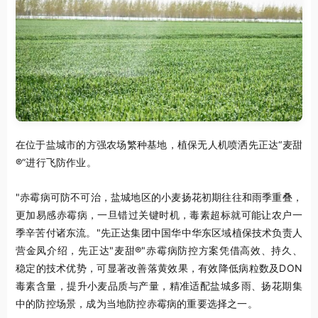
在位于盐城市的方强农场繁种基地，植保无人机喷洒先正达“麦甜
®”进行飞防作业。
"赤霉病可防不可治，盐城地区的小麦扬花初期往往和雨季重叠，
更加易感赤霉病，一旦错过关键时机，毒素超标就可能让农户一
季辛苦付诸东流。"先正达集团中国华中华东区域植保技术负责人
营金凤介绍，先正达"麦甜®"赤霉病防控方案凭借高效、持久、
稳定的技术优势，可显著改善落黄效果，有效降低病粒数及DON
毒素含量，提升小麦品质与产量，精准适配盐城多雨、扬花期集
中的防控场景，成为当地防控赤霉病的重要选择之一。