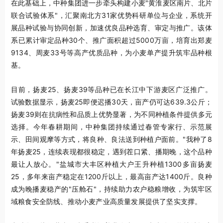
在此基础上，中种集团进一步牵头构建小麦"黄淮麦区南片、北片
联合试验体系"，汇聚南北方31家优势科研单位与企业，系统开
展品种试验与协同创新，加速优良品种选育、审定与推广。该体
系已累计审定品种30个、推广面积超过5000万亩，培育出郑麦
9134、周麦33号等高产优质品种，为小麦单产提升筑牢品种根
基。
目前，扬麦25、扬麦39等品种已在长江中下游麦区广泛推广。
试验数据显示，扬麦25即便迟播30天，亩产仍可达639.3公斤；
扬麦39则在抗病性和品质上优势显著，为不同种植条件提供多元
选择。今年春耕期间，中种集团持续通过春管专家行、示范展
示、田间观摩等方式，将良种、良法送到种植户面前。"我种了8
年扬麦25，连续表现都很稳定，遇到茬口紧、播期晚，这个品种
最让人放心。"盐城市大丰区种植大户王升种植1300多亩扬麦
25，多年来亩产稳定在1200斤以上，最高亩产达1400斤。良种
成为晚播麦稳产的"压舱石"，持续助力农户稳粮增收，为筑牢区
域粮食安全防线、推动小麦产业高质量发展提供了坚实支撑。