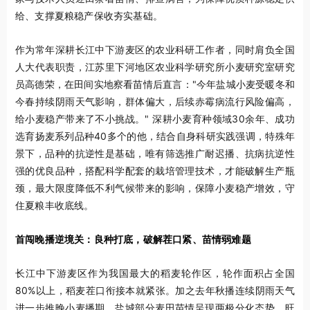
给、支撑夏粮稳产保收夯实基础。
作为常年深耕长江中下游麦区的农业科研工作者，同时肩负全国
人大代表职责，江苏里下河地区农业科学研究所小麦研究室研究
员高德荣，在田间实地察看苗情后直言："今年盐城小麦受暖冬和
今春持续阴雨天气影响，群体偏大，后续赤霉病流行风险偏高，
给小麦稳产带来了不小挑战。" 深耕小麦育种领域30余年、成功
选育扬麦系列品种40多个的他，结合自身科研实践强调，特殊年
景下，品种的抗逆性是基础，唯有筛选推广耐迟播、抗病抗逆性
强的优良品种，搭配科学配套的栽培管理技术，才能破解生产瓶
颈，最大限度降低不利气候带来的影响，保障小麦稳产增效，守
住夏粮丰收底线。
首闯晚播逆境关：良种打底，破解茬口紧、苗情弱难题
长江中下游麦区作为我国最大的稻麦轮作区，轮作面积占全国
80%以上，稻麦茬口衔接本就紧张。加之去年秋播连续阴雨天气
进一步推晚小麦播期，盐城部分麦田苗情呈现两极分化态势，旺