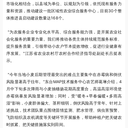
市场化相结合，以县域为单位、以规划为引领，依托现有服务力
量和资源，推动建设一批区域性农业综合服务中心，目前30个整
体推进县启动建设数量达168个。
"为农服务企业专业化水平高、综合服务能力强，是开展农业社
会化服务的重要力量。我们将推动各类主体持续规范服务标准、
提升服务质量，引领带动小农户节本提效增收，促进行业健康有
序发展。"江苏省农业农村厅农村合作经济指导处副处长吕挺表
示。
"今年当地小麦后期管理最突出的难点主要集中在赤霉病和倒伏
风险显著高于往年。"东台MAP技术服务中心农艺师葛琳介绍，4
月中下旬多次降雨与小麦抽穗扬花期高度重合，高温高湿环境使
赤霉病暴发风险显著增加；同时，受"暖冬+早春偏暖+多雨高
湿"影响，小麦群体偏大、茎秆细弱，倒伏风险高于常年。针对上
述挑战，技术团队重点围绕苗情监测、肥水管理、病虫害预警、
飞防组织及农机调度等关键环节开展服务，帮助种植户把关键农
时抓紧、把关键措施落实到田间。