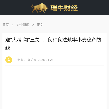
首页
>
企业新闻
>
正文
迎"大考"闯"三关"， 良种良法筑牢小麦稳产防
线
浏览 7
评论 0
2026-04-28