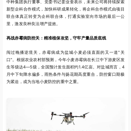
中种集团执行董事、党委书记姜业奎表示，未来公司将持续探索
新型企科合作模式，加快科研成果转化，将企科合作模式由项目
联合体真正转变为企科联合体，打通实验室向市场的最后一公
里，激发良种良法增产提效。
再战赤霉病防控关：精准植保攻坚，守牢产量品质底线
闯过晚播逆境关，赤霉病成为盐城小麦必须直面的又一道"关
口"。根据农业农村部预测，今年小麦赤霉病在长江中下游麦区发
生等级达4—5级，全国预计发生面积约1.4亿亩。对盐城而言，4
月中下旬降水偏多，雨热条件与扬花期高度重合，防控窗口期极
为紧迫，成为当地小麦防控的重中之重。