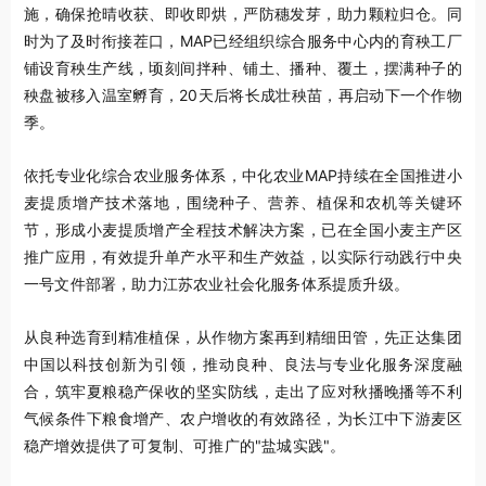
施，确保抢晴收获、即收即烘，严防穗发芽，助力颗粒归仓。同
时为了及时衔接茬口，MAP已经组织综合服务中心内的育秧工厂
铺设育秧生产线，顷刻间拌种、铺土、播种、覆土，摆满种子的
秧盘被移入温室孵育，20天后将长成壮秧苗，再启动下一个作物
季。
依托专业
化综合农业服务体系，中化农业MAP持续在全国推进小
麦提质增产技术落地，围绕种子、营养、植保和农机等关键环
节，形成小麦提质增产全程技术解决方案，已在全国小麦主产区
推广应用，有效提升单产水平和生产效益，以实际行动践行中央
一号文件部署，助力江苏农业社会化服务体系提质升级。
从良种选育到精准植保，从作物方案再到精细田管，先正达集团
中国以科技创新为引领，推动良种、良法与专业化服务深度融
合，筑牢夏粮稳产保收的坚实防线，走出了应对秋播晚播等不利
气候条件下粮食增产、农户增收的有效路径，为长江中下游麦区
稳产增效提供了可复制、可推广的"盐城实践"。