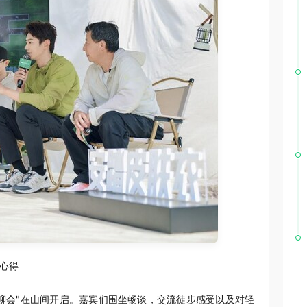
外心得
聊会"在山间开启。嘉宾们围坐畅谈，交流徒步感受以及对轻