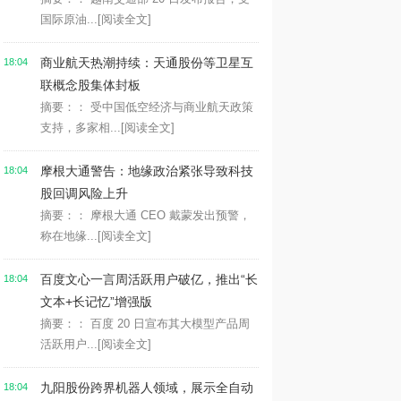
国际原油...
[阅读全文]
商业航天热潮持续：天通股份等卫星互
18:04
联概念股集体封板
摘要：： 受中国低空经济与商业航天政策
支持，多家相...
[阅读全文]
摩根大通警告：地缘政治紧张导致科技
18:04
股回调风险上升
摘要：： 摩根大通 CEO 戴蒙发出预警，
称在地缘...
[阅读全文]
百度文心一言周活跃用户破亿，推出“长
18:04
文本+长记忆”增强版
摘要：： 百度 20 日宣布其大模型产品周
活跃用户...
[阅读全文]
九阳股份跨界机器人领域，展示全自动
18:04