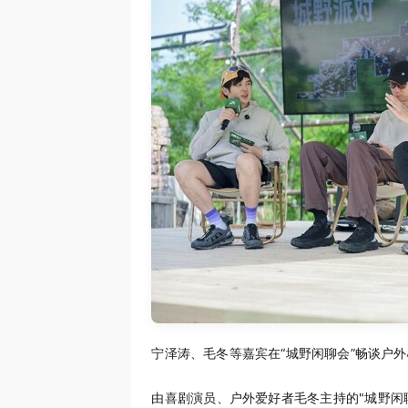
宁泽涛、毛冬等嘉宾在“城野闲聊会”畅谈户
由喜剧演员、户外爱好者毛冬主持的"城野闲