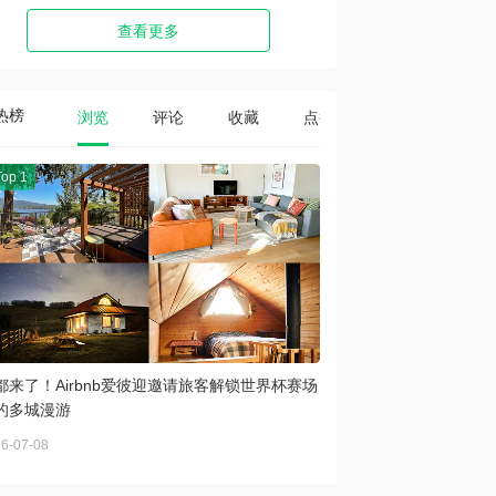
查看更多
热榜
浏览
评论
收藏
点赞
Top 1
都来了！Airbnb爱彼迎邀请旅客解锁世界杯赛场
的多城漫游
6-07-08