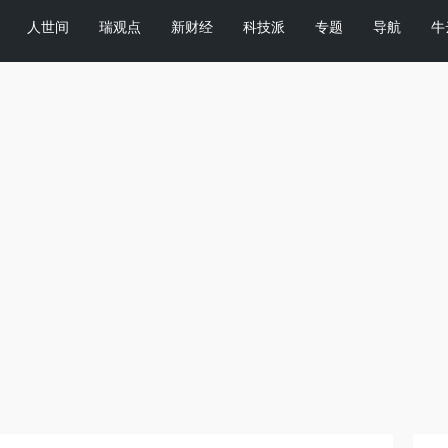
人世间
瑞观点
新财经
科技派
专题
导航
牛