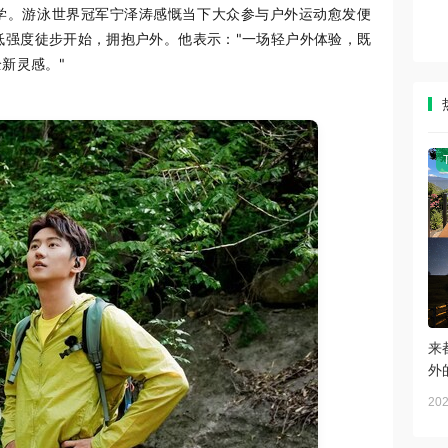
哲学。游泳世界冠军宁泽涛感慨当下大众参与户外运动愈发便
低强度徒步开始，拥抱户外。他表示："一场轻户外体验，既
新灵感。"
来
外
202