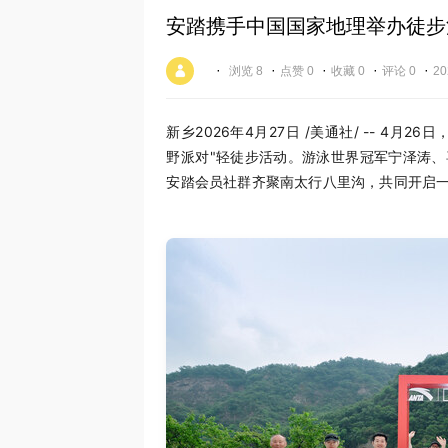
安踏携手中国国家地理举办徒步
·
·
·
·
·
浏览 8
点赞 0
收藏 0
评论 0
20
新乡
2026年4月27日
/美通社/ -- 4月
野派对"轻徒步活动。游泳世界冠军宁泽涛
安踏会员社群齐聚南太行八里沟，共同开启