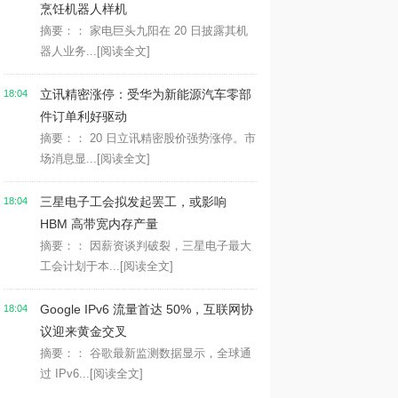
烹饪机器人样机
摘要：： 家电巨头九阳在 20 日披露其机
器人业务...
[阅读全文]
立讯精密涨停：受华为新能源汽车零部
18:04
件订单利好驱动
摘要：： 20 日立讯精密股价强势涨停。市
场消息显...
[阅读全文]
三星电子工会拟发起罢工，或影响
18:04
HBM 高带宽内存产量
摘要：： 因薪资谈判破裂，三星电子最大
工会计划于本...
[阅读全文]
Google IPv6 流量首达 50%，互联网协
18:04
议迎来黄金交叉
摘要：： 谷歌最新监测数据显示，全球通
过 IPv6...
[阅读全文]