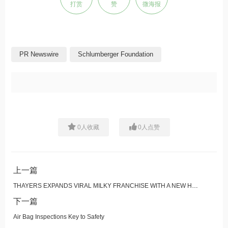
打赏
赞
微海报
PR Newswire
Schlumberger Foundation
0
人收藏
0
人点赞
上一篇
THAYERS EXPANDS VIRAL MILKY FRANCHISE WITH A NEW HYDRATING MILKY MIST
下一篇
Air Bag Inspections Key to Safety