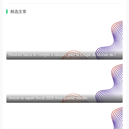
精选文章
Hisense lance le compte à rebours pour la Coupe du Monde de la FIFA 2026™ et introduit la nouvelle génération de divertissement à domicile et de mode de vie intelligent
Amcor to report fiscal 2026 third quarter results