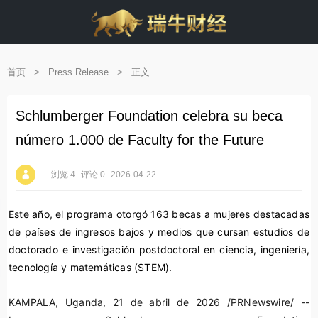
首页
>
Press Release
>
正文
Schlumberger Foundation celebra su beca
número 1.000 de Faculty for the Future
浏览 4
评论 0
2026-04-22
Este año, el programa otorgó 163 becas a mujeres destacadas
de países de ingresos bajos y medios que cursan estudios de
doctorado e investigación postdoctoral en ciencia, ingeniería,
tecnología y matemáticas (STEM).
KAMPALA, Uganda
,
21 de abril de 2026
/PRNewswire/ --