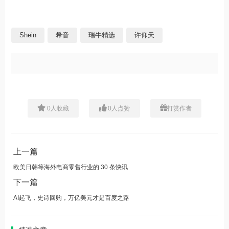
Shein
希音
瑞牛精选
许仰天
0
人收藏
0
人点赞
打赏作者
上一篇
欧美日韩等海外电商零售行业的 30 条快讯
下一篇
AI起飞，史诗回购，万亿美元才是百度之路