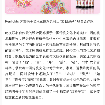
Penfolds 奔富携手艺术家陈粉丸推出"文创系列" 联名合作款
此次联名合作款的设计灵感源于中国传统文化中对美好生活的祝
愿和期许，设计理念根植于民俗文化中丰富的吉祥元素，将带有
吉祥寓意的文字与图案以当代视觉语言重新诠释，形成独具特色
的文化符号。艺术家陈粉丸将剪纸传统、民俗文化与当代艺术相
结合，以极具张力的艺术表达与大胆创新的配色，共呈现六款酒
标，包含了 "福" 、 "富" 、 "寿" 、 "囍" 、 "發" 、 "財" 六个吉
祥字，承载着中国传统文化中对于生命、家庭、运势和财富的美
好期许。同时设计中还融入了"手"、"寿桃"、"葫芦"、"如
意"、"祥云"和"葡萄"等元素，并以奔富标志性红色为底色，将传
统吉祥字转化为充满生命力的当代图案，通过纸艺技法中的镂空
结构将每个字形的内部延展成了一个独立的"纹样宇宙"，赋予传
统文化全新的视觉生命力。