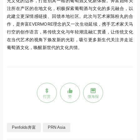
元文化的边界，打造别具一格的葡萄酒文化新体验。奔富始终关
注所在产区的在地文化，积极探索葡萄酒与文化的多元融合，以
此建立更深情感链接、回馈本地社区。此次与艺术家陈粉丸的合
作，是奔富EVERMORE理念的又一次生动延续，携手艺术家天马
行空的创作语言，将传统文化与年轻潮流
融汇贯通
，让传统文化
在当代艺术的视角下焕发新的光彩，吸引更多新生代关注并走近
葡萄酒文化，唤醒新世代的文化共情。
打赏
赞
微海报
Penfolds奔富
PRN Asia