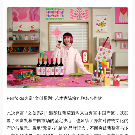
Penfolds奔富"文创系列" 艺术家陈粉丸联名合作款
此次奔富 "文创系列" 混酿红葡萄酒均来自奔富中国产区，既彰
显了奔富扎根中国市场的坚定决心，也延续了奔富对传统文化的
守护与敬意。秉承"无界•超越"的品牌理念，不断突破葡萄酒与多