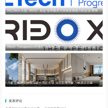
HCLTech 入选《时代》杂志“全球最具可持续发展能力的企业”榜单
RiboX Therapeutics环形RNA体内CAR-T疗法RXIM002获FDA临床试验许可
万豪万枫酒店持续深耕大湾区市场 深圳前海万豪万枫酒店启幕
发表评论