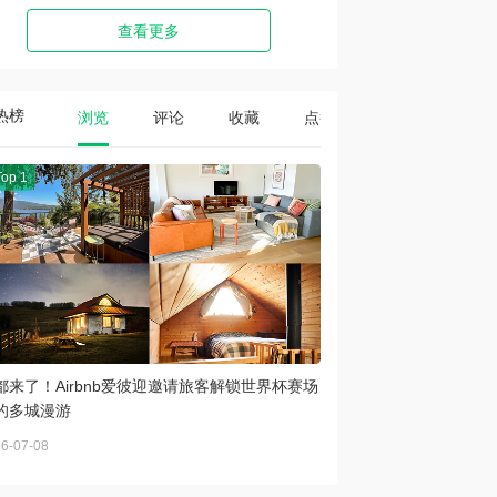
查看更多
热榜
浏览
评论
收藏
点赞
Top 1
都来了！Airbnb爱彼迎邀请旅客解锁世界杯赛场
的多城漫游
6-07-08