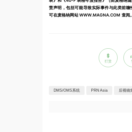
表》和《
40-F
表格年度报告》（由麦格纳随
责声明，包括可能导致实际事件与此类前瞻
可在麦格纳网站
WWW.MAGNA.COM
查阅
打赏
DMS/OMS系统
PRN Asia
后视镜