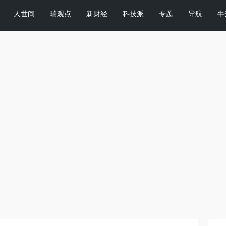
人世间
瑞观点
新财经
科技派
专题
导航
牛