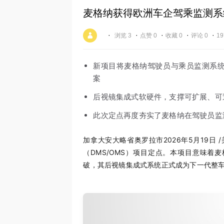
麦格纳获得欧洲车企驾乘监测系
·
·
·
·
·
浏览 3
点赞 0
收藏 0
评论 0
19
新项目将麦格纳驾驶员与乘员监测系统
案
后视镜集成式软硬件，支撑可扩展、可
此次定点再度夯实了麦格纳在驾驶员监
加拿大安大略省奥罗拉市
2026年5月19日
/
（DMS/OMS）项目定点。本项目意味着麦
破，其后视镜集成式系统正式成为下一代整