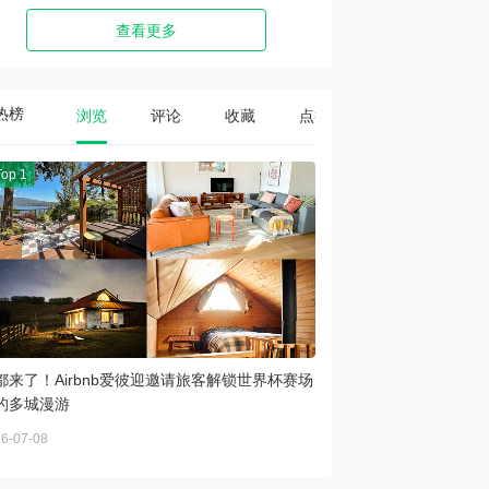
查看更多
热榜
浏览
评论
收藏
点赞
Top 1
都来了！Airbnb爱彼迎邀请旅客解锁世界杯赛场
的多城漫游
6-07-08