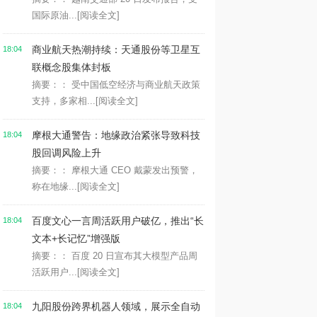
国际原油...
[阅读全文]
商业航天热潮持续：天通股份等卫星互
18:04
联概念股集体封板
摘要：： 受中国低空经济与商业航天政策
支持，多家相...
[阅读全文]
摩根大通警告：地缘政治紧张导致科技
18:04
股回调风险上升
摘要：： 摩根大通 CEO 戴蒙发出预警，
称在地缘...
[阅读全文]
百度文心一言周活跃用户破亿，推出“长
18:04
文本+长记忆”增强版
摘要：： 百度 20 日宣布其大模型产品周
活跃用户...
[阅读全文]
九阳股份跨界机器人领域，展示全自动
18:04