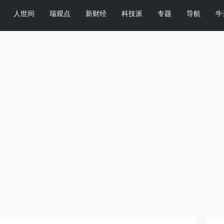
人世间
瑞观点
新财经
科技派
专题
导航
牛