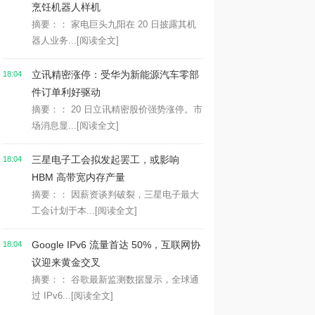
烹饪机器人样机
摘要：： 家电巨头九阳在 20 日披露其机
器人业务...
[阅读全文]
立讯精密涨停：受华为新能源汽车零部
18:04
件订单利好驱动
摘要：： 20 日立讯精密股价强势涨停。市
场消息显...
[阅读全文]
三星电子工会拟发起罢工，或影响
18:04
HBM 高带宽内存产量
摘要：： 因薪资谈判破裂，三星电子最大
工会计划于本...
[阅读全文]
Google IPv6 流量首达 50%，互联网协
18:04
议迎来黄金交叉
摘要：： 谷歌最新监测数据显示，全球通
过 IPv6...
[阅读全文]