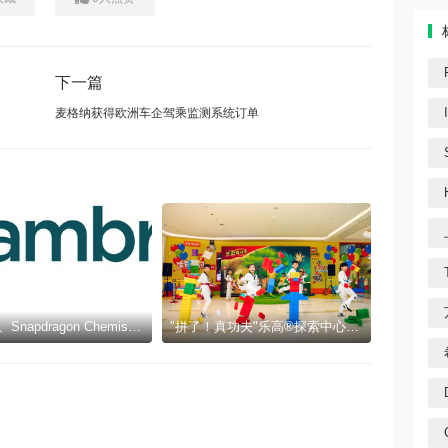
下一篇
麦格纳获得欧洲车企驾乘监测系统订单
Cambrex、Snapdragon Chemistry与Q1 Scientific因在制药领域的创新与可持续发展获得认可
"拼了！真功夫"乐高®探索中心十周年暑期活动三城同步启幕