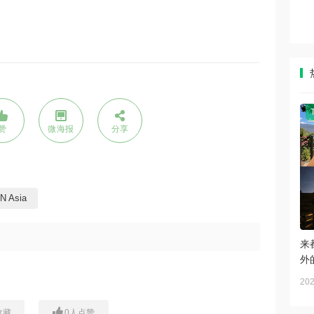
赞
微海报
分享
N Asia
来
外
202
收藏
0
人点赞