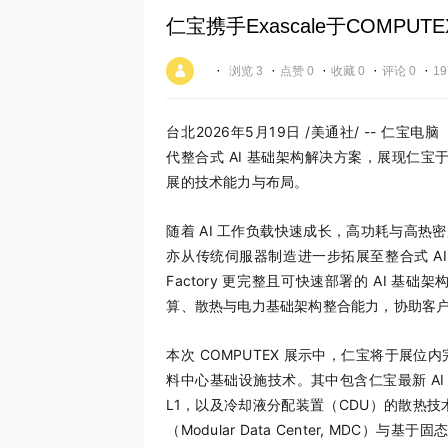
仁宝携手Exascale于COMPU
·
·
·
·
·
浏览 3
点赞 0
收藏 0
评论 0
19
台北
2026年5月19日
/美通社/ -- 仁宝电脑
代整合式 AI 基础架构解决方案，展现仁宝
展的技术能力与布局。
随着 AI 工作负载快速成长，高功耗与高
亦从传统伺服器制造进一步拓展至整合式 AI
Factory 更完整且可快速部署的 AI 基础架
算、散热与电力基础架构整合能力，协助客户打
本次 COMPUTEX 展示中，仁宝将于展位内完
料中心基础设施技术。其中包含仁宝最新 AI 伺服器
L1，以及冷却液分配装置
（
CDU）的散热技术
（Modular Data Center, MDC）与基于固态