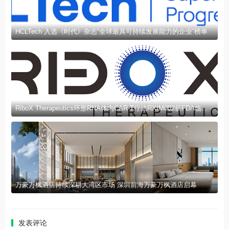
HCLTech 入选《时代》杂志“全球最具可持续发展能力的企业”榜单
RiboX Therapeutics环形RNA体内CAR-T疗法RXIM002获FDA临床试验许可
万豪万枫酒店持续深耕大湾区市场 深圳前海万豪万枫酒店启幕
发表评论