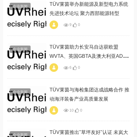
动"
TÜV莱茵举办新能源及新型电力系统
企业新闻
先进技术论坛 聚力西部能源转型
9
0
alt="TÜV莱茵举办新
能源及新型电力系统
先进技术论坛 聚力
西部能源转型"
TÜV莱茵助力长安马自达获欧盟
企业新闻
WVTA、英国GBTA及澳大利亚ADR
型式认证证书
6
0
alt="TÜV莱茵助力长
安马自达获欧盟
WVTA、英国GBTA
及澳大利亚ADR型式
TÜV莱茵与海检集团达成战略合作 推
企业新闻
认证证书"
动海洋装备产业高质量发展
10
0
alt="TÜV莱茵与海检
集团达成战略合作
推动海洋装备产业高
质量发展"
TÜV莱茵推出"草坪友好"认证 未岚大
企业新闻