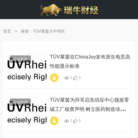
首页
>
标签：TÜV莱茵大中华区
TÜV莱茵在ChinaJoy发布原生电竞高
企业新闻
性能显示标准
2
0
alt="TÜV莱茵在
ChinaJoy发布原生
电竞高性能显示标
准"
TÜV莱茵为拜耳启东供应中心颁发零
企业新闻
碳工厂核查声明 树立医药制造绿色转
型标杆
2
0
alt="TÜV莱茵为拜耳
启东供应中心颁发零
碳工厂核查声明 树