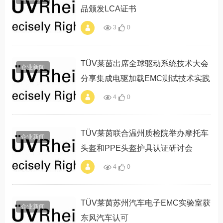
品颁发LCA证书
3
0
alt="TÜV莱茵为坦途
科技两款智能出行产
品颁发LCA证书"
TÜV莱茵出席全球驱动系统技术大会
企业新闻
分享集成电驱加载EMC测试技术实践
4
0
alt="TÜV莱茵出席全
球驱动系统技术大会
分享集成电驱加载
EMC测试技术实践"
TÜV莱茵联合温州质检院举办摩托车
企业新闻
头盔和PPE头盔护具认证研讨会
4
0
alt="TÜV莱茵联合温
州质检院举办摩托车
头盔和PPE头盔护具
认证研讨会"
TÜV莱茵苏州汽车电子EMC实验室获
企业新闻
东风汽车认可