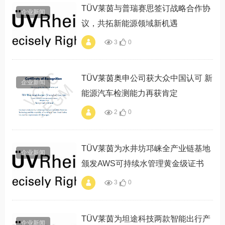
立医药制造绿色转型
TÜV莱茵与普瑞赛思签订战略合作协
企业新闻
标杆"
议，共拓新能源领域新机遇
3
0
alt="TÜV莱茵与普瑞
赛思签订战略合作协
议，共拓新能源领域
新机遇"
TÜV莱茵奥申公司获大众中国认可 新
企业新闻
能源汽车检测能力再获肯定
2
0
alt="TÜV莱茵奥申公
司获大众中国认可
新能源汽车检测能力
再获肯定"
TÜV莱茵为水井坊邛崃全产业链基地
企业新闻
颁发AWS可持续水管理黄金级证书
3
0
alt="TÜV莱茵为水井
坊邛崃全产业链基地
颁发AWS可持续水管
理黄金级证书"
TÜV莱茵为坦途科技两款智能出行产
企业新闻