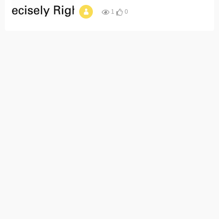
1
0
alt="TÜV莱茵举
办"全球智驾合规与
落地实践"研讨会 破
解出海合规难题"