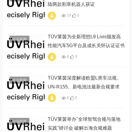
陆两款割草机器人获证
10
0
alt="TÜV莱茵推
出"草坪友好"认证 未
岚大陆两款割草机器
人获证"
TÜV莱茵为全新理想L9 Livis颁发高
企业新闻
性能汽车5G平台及成长关怀认证证书
8
0
alt="TÜV莱茵为全新
理想L9 Livis颁发高
性能汽车5G平台及
成长关怀认证证书"
TÜV莱茵深度解读欧盟L类车法规、
企业新闻
UN-R155、新电池法最新合规要求
8
0
alt="TÜV莱茵深度解
读欧盟L类车法规、
UN-R155、新电池
法最新合规要求"
TÜV莱茵举办"全球智驾合规与落地
企业新闻
实践"研讨会 破解出海合规难题