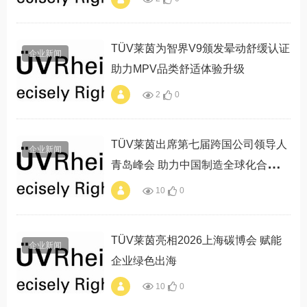
alt="莱茵技术（南
通）服务中心正式启
动 赋能高质量发展"
TÜV莱茵为智界V9颁发晕动舒缓认证
企业新闻
助力MPV品类舒适体验升级
2
0
alt="TÜV莱茵为智界
V9颁发晕动舒缓认
证 助力MPV品类舒
适体验升级"
TÜV莱茵出席第七届跨国公司领导人
企业新闻
青岛峰会 助力中国制造全球化合规布
局
10
0
alt="TÜV莱茵出席第
七届跨国公司领导人
青岛峰会 助力中国
制造全球化合规布
TÜV莱茵亮相2026上海碳博会 赋能
企业新闻
局"
企业绿色出海
10
0
alt="TÜV莱茵亮相