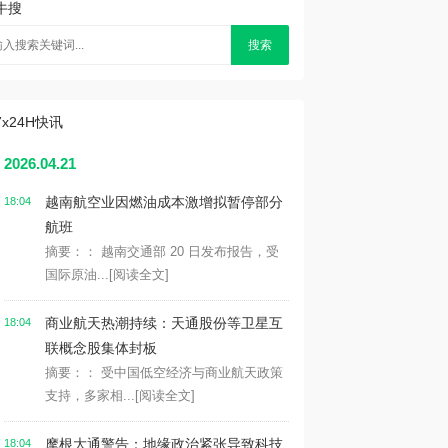
牛搜
搜索
7x24H快讯
2026.04.21
越南航空业因燃油成本激增拟暂停部分
18:04
航班
摘要：： 越南交通部 20 日发布报告，受
国际原油...
[阅读全文]
商业航天热潮持续：天通股份等卫星互
18:04
联概念股集体封板
摘要：： 受中国低空经济与商业航天政策
支持，多家相...
[阅读全文]
摩根大通警告：地缘政治紧张导致科技
18:04