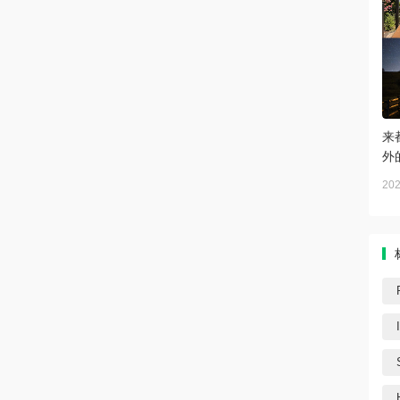
来
外
202