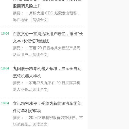
股回调风险上升
摘要：： 摩根大通 CEO 戴蒙发出预警，
称在地缘...
[阅读全文]
百度文心一言周活跃用户破亿，推出“长
18:04
文本+长记忆”增强版
摘要：： 百度 20 日宣布其大模型产品周
活跃用户...
[阅读全文]
九阳股份跨界机器人领域，展示全自动
18:04
烹饪机器人样机
摘要：： 家电巨头九阳在 20 日披露其机
器人业务...
[阅读全文]
立讯精密涨停：受华为新能源汽车零部
18:04
件订单利好驱动
摘要：： 20 日立讯精密股价强势涨停。市
场消息显...
[阅读全文]