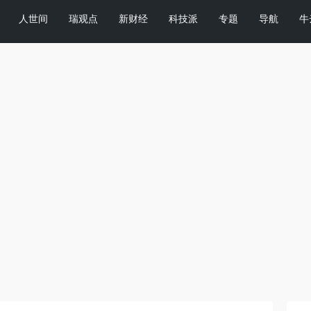
人世间
瑞观点
新财经
科技派
专题
导航
牛