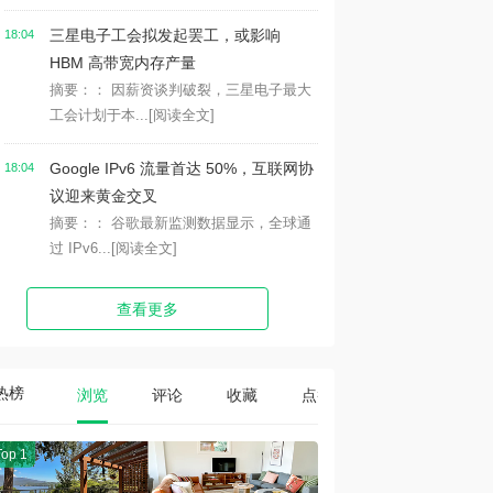
三星电子工会拟发起罢工，或影响
18:04
HBM 高带宽内存产量
摘要：： 因薪资谈判破裂，三星电子最大
工会计划于本...
[阅读全文]
Google IPv6 流量首达 50%，互联网协
18:04
议迎来黄金交叉
摘要：： 谷歌最新监测数据显示，全球通
过 IPv6...
[阅读全文]
查看更多
热榜
浏览
评论
收藏
点赞
Top 1