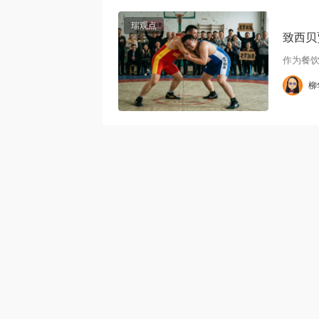
瑞观点
致西贝
作为餐饮
柳
alt="致西贝贾国龙：顶级企业家，
不应被情绪打败！"