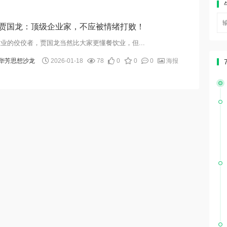
贾国龙：顶级企业家，不应被情绪打败！
业的佼佼者，贾国龙当然比大家更懂餐饮业，但...
华芳思想沙龙
2026-01-18
78
0
0
0
海报