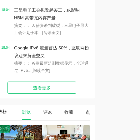
三星电子工会拟发起罢工，或影响
18:04
HBM 高带宽内存产量
摘要：： 因薪资谈判破裂，三星电子最大
工会计划于本...
[阅读全文]
Google IPv6 流量首达 50%，互联网协
18:04
议迎来黄金交叉
摘要：： 谷歌最新监测数据显示，全球通
过 IPv6...
[阅读全文]
查看更多
热榜
浏览
评论
收藏
点赞
Top 1