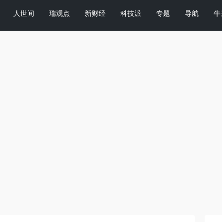
人世间
瑞观点
新财经
科技派
专题
导航
牛