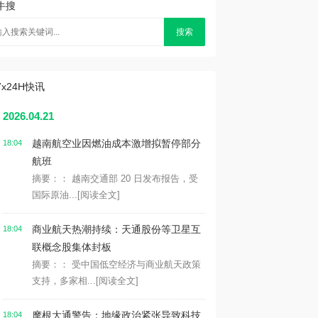
牛搜
搜索
7x24H快讯
2026.04.21
越南航空业因燃油成本激增拟暂停部分
18:04
航班
摘要：： 越南交通部 20 日发布报告，受
国际原油...
[阅读全文]
商业航天热潮持续：天通股份等卫星互
18:04
联概念股集体封板
摘要：： 受中国低空经济与商业航天政策
支持，多家相...
[阅读全文]
摩根大通警告：地缘政治紧张导致科技
18:04