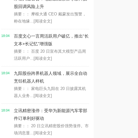
股回调风险上升
摘要：： 摩根大通 CEO 戴蒙发出预警，
称在地缘...
[阅读全文]
百度文心一言周活跃用户破亿，推出“长
18:04
文本+长记忆”增强版
摘要：： 百度 20 日宣布其大模型产品周
活跃用户...
[阅读全文]
九阳股份跨界机器人领域，展示全自动
18:04
烹饪机器人样机
摘要：： 家电巨头九阳在 20 日披露其机
器人业务...
[阅读全文]
立讯精密涨停：受华为新能源汽车零部
18:04
件订单利好驱动
摘要：： 20 日立讯精密股价强势涨停。市
场消息显...
[阅读全文]