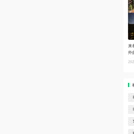
来
外
202