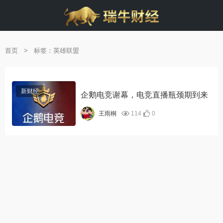
首页
>
标签：英雄联盟
新财经
企鹅电竞谢幕，电竞直播瓶颈期到来
114
0
王雨桐
alt="企鹅电竞谢幕，
电竞直播瓶颈期到
来"