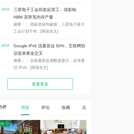
三星电子工会拟发起罢工，或影响
18:04
HBM 高带宽内存产量
摘要：： 因薪资谈判破裂，三星电子最大
工会计划于本...
[阅读全文]
Google IPv6 流量首达 50%，互联网协
18:04
议迎来黄金交叉
摘要：： 谷歌最新监测数据显示，全球通
过 IPv6...
[阅读全文]
查看更多
热榜
浏览
评论
收藏
点赞
Top 1