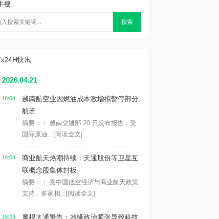
牛搜
搜索
7x24H快讯
2026.04.21
越南航空业因燃油成本激增拟暂停部分
18:04
航班
摘要：： 越南交通部 20 日发布报告，受
国际原油...
[阅读全文]
商业航天热潮持续：天通股份等卫星互
18:04
联概念股集体封板
摘要：： 受中国低空经济与商业航天政策
支持，多家相...
[阅读全文]
摩根大通警告：地缘政治紧张导致科技
18:04