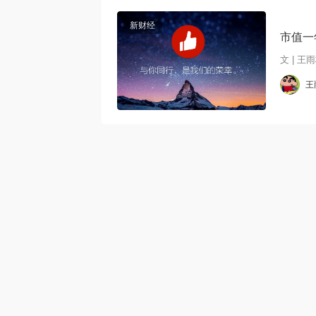
新财经
市值一
文 | 王
王
alt="市值一年蒸发400亿，有赞掀
起裁员潮"