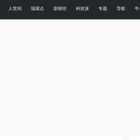
人世间
瑞观点
新财经
科技派
专题
导航
牛