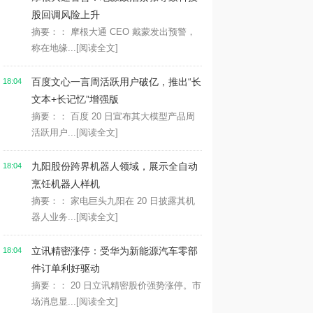
股回调风险上升
摘要：： 摩根大通 CEO 戴蒙发出预警，
称在地缘...
[阅读全文]
百度文心一言周活跃用户破亿，推出“长
18:04
文本+长记忆”增强版
摘要：： 百度 20 日宣布其大模型产品周
活跃用户...
[阅读全文]
九阳股份跨界机器人领域，展示全自动
18:04
烹饪机器人样机
摘要：： 家电巨头九阳在 20 日披露其机
器人业务...
[阅读全文]
立讯精密涨停：受华为新能源汽车零部
18:04
件订单利好驱动
摘要：： 20 日立讯精密股价强势涨停。市
场消息显...
[阅读全文]