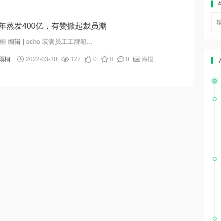
年蒸发400亿，有赞掀起裁员潮
雨桐 编辑 | echo 装满员工工牌箱...
雨桐
2022-03-30
127
0
0
0
海报