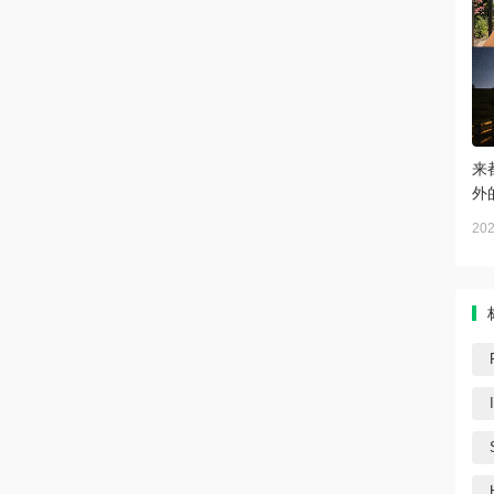
来
外
202