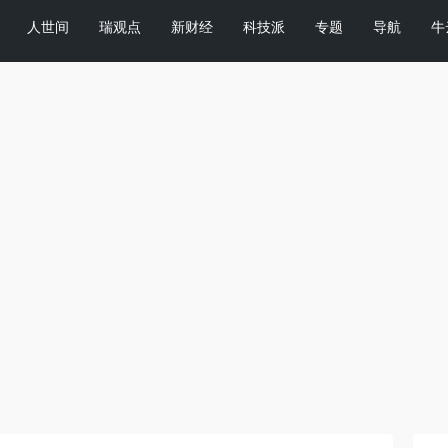
人世间
瑞观点
新财经
科技派
专题
导航
牛