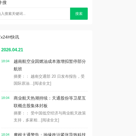
牛搜
搜索
7x24H快讯
2026.04.21
越南航空业因燃油成本激增拟暂停部分
18:04
航班
摘要：： 越南交通部 20 日发布报告，受
国际原油...
[阅读全文]
商业航天热潮持续：天通股份等卫星互
18:04
联概念股集体封板
摘要：： 受中国低空经济与商业航天政策
支持，多家相...
[阅读全文]
摩根大通警告：地缘政治紧张导致科技
18:04