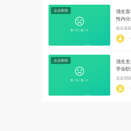
企业新闻
强生宣
性内分
®（尼
此次适应
alt="强生宣布中国首个且目前唯一
[1]治疗BRCA2基因突变转移性内
分泌治疗敏感性前列腺癌的精准联
企业新闻
强生支
合治疗药物泽倍珂®（尼拉帕利阿
比特龙片）在华获批"
学业职
北京2026
alt="强生支持《银屑病患者生涯发
展洞察调研》正式启动，照亮学业
职业公平发展之路"