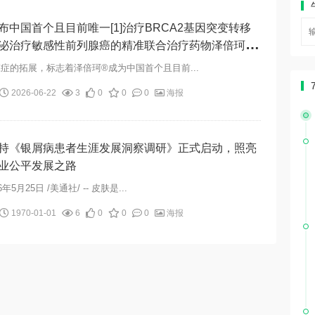
布中国首个且目前唯一[1]治疗BRCA2基因突变转移
泌治疗敏感性前列腺癌的精准联合治疗药物泽倍珂
拉帕利阿比特龙片）在华获批
症的拓展，标志着泽倍珂®成为中国首个且目前...
2026-06-22
3
0
0
0
海报
持《银屑病患者生涯发展洞察调研》正式启动，照亮
业公平发展之路
年5月25日 /美通社/ -- 皮肤是...
1970-01-01
6
0
0
0
海报