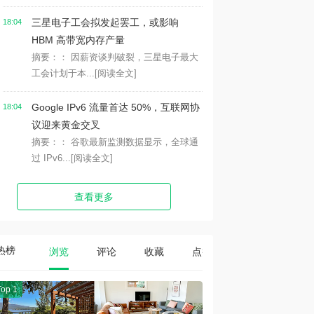
三星电子工会拟发起罢工，或影响
18:04
HBM 高带宽内存产量
摘要：： 因薪资谈判破裂，三星电子最大
工会计划于本...
[阅读全文]
Google IPv6 流量首达 50%，互联网协
18:04
议迎来黄金交叉
摘要：： 谷歌最新监测数据显示，全球通
过 IPv6...
[阅读全文]
查看更多
热榜
浏览
评论
收藏
点赞
Top 1