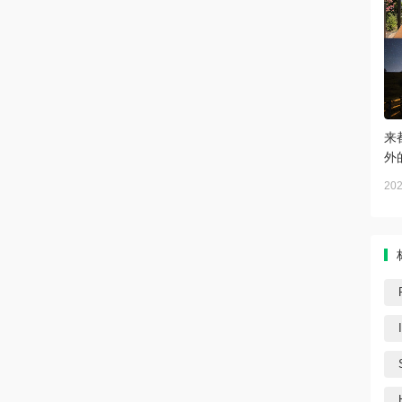
来
外
202