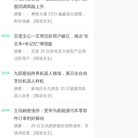
股回调风险上升
摘要：： 摩根大通 CEO 戴蒙发出预警，
称在地缘...
[阅读全文]
百度文心一言周活跃用户破亿，推出“长
18:04
文本+长记忆”增强版
摘要：： 百度 20 日宣布其大模型产品周
活跃用户...
[阅读全文]
九阳股份跨界机器人领域，展示全自动
18:04
烹饪机器人样机
摘要：： 家电巨头九阳在 20 日披露其机
器人业务...
[阅读全文]
立讯精密涨停：受华为新能源汽车零部
18:04
件订单利好驱动
摘要：： 20 日立讯精密股价强势涨停。市
场消息显...
[阅读全文]