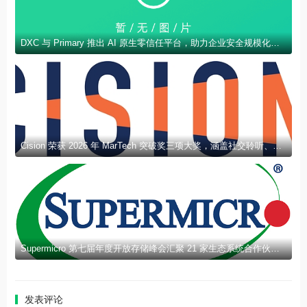
DXC 与 Primary 推出 AI 原生零信任平台，助力企业安全规模化部署 AI
Cision 荣获 2026 年 MarTech 突破奖三项大奖，涵盖社交聆听、新闻稿发布及 AEO 领域
Supermicro 第七届年度开放存储峰会汇聚 21 家生态系统合作伙伴，分享规模化部署企业级 AI 的实用指南
发表评论