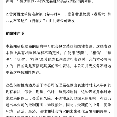
声明：1.信达生物不推荐未获批的药品/适应症的使用。
2.雷莫西尤单抗注射液（希冉择®），塞普替尼胶囊（睿妥®）和
匹妥布替尼片（捷帕力®）由礼来公司研发
前瞻性声明
本新闻稿所发布的信息中可能会包含某些前瞻性表述。这些表述
本质上具有相当风险和不确定性。在使用"预期"、"相信"、"预
测"、"期望"、"打算"及其他类似词语进行表述时，凡与本公司有
关的，目的均是要指明其属前瞻性表述。本公司并无义务不断地
更新这些预测性陈述。
这些前瞻性表述乃基于本公司管理层在做出表述时对未来事务的
现有看法、假设、期望、估计、预测和理解。这些表述并非对未
来发展的保证，会受到风险、不确性及其他因素的影响，有些乃
超出本公司的控制范围，难以预计。因此，受我们的业务、竞争
环境、政治、经济、法律和社会情况的未来变化及发展的影响，