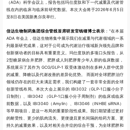
（ADA）科学会议上，报告包括玛仕度肽和下一代减重及代谢管
线在内的临床与临床前研究数据。本次大会将于2026年6月5日
至8日在美国新奥尔良举行。
信达生物制药集团综合管线首席研发官钱镭博士表示
："在本届
ADA 年会上，信达生物将集中展示我们在减重与代谢领域的一系
列最新研究成果，这对于公司成为代谢治疗领域新兴领先品牌和
创新驱动者的目标具有重要意义。玛仕度肽的多项口头报告，从
2型糖尿病合并肥胖、肥胖成人到肥胖青少年人群的临床数据，
系统展示了其作为 GCG/GLP‑1 双受体激动剂在多种人群中优异
的减重、降糖以及代谢改善的差异化优势。 而面对全球肥胖治疗
领域仍存在的巨大未满足需求，我们构建了一套非常全面的全球
创新管线布局。本次大会上展示的 IBI3032（GLP-1口服小分子
日制剂）、IBI3042 （GLP-1口服小分子周制剂）的临床或临床
前数据，以及 IBI3040（Amylin）、IBI3046（INHBE siRNA）
等早期项目，是这一布局的重要阶段性成果。我们期望通过更好
的耐受性、更少的肌肉流失、更便捷且更长间隔的给药方案、更
持久的减重效果，以及对相关合并症的综合干预，为全球肥胖和