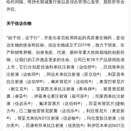
给药间隔、维持长期减重疗效以及综合管理心血管、脂肪肝等合
并症。
关于信达生物
"始于信，达于行"，开发出老百姓用得起的高质量生物药，是信
达生物的使命和目标。信达生物成立于2011年，致力于研发、生
产和销售肿瘤、自身免疫、代谢、眼科等重大疾病领域的创新药
物，让我们的工作惠及更多的生命。公司已有18个产品获得批准
上市，它们分别是信迪利单抗注射液（达伯舒®），贝伐珠单抗
注射液（达攸同®），阿达木单抗注射液（苏立信®），利妥昔单
抗注射液（达伯华®），佩米替尼片（达伯坦®），奥雷巴替尼片
（耐立克®）， 雷莫西尤单抗注射液（希冉择®），塞普替尼胶
囊（睿妥®），伊基奥仑赛注射液（福可苏®），托莱西单抗注射
液（信必乐®），氟泽雷塞片（达伯特®），匹妥布替尼片(捷帕
力®)，己二酸他雷替尼胶囊（达伯乐®），利厄替尼片（奥壹新
®），替妥尤单抗N01注射液（信必敏®），玛仕度肽注射液（信
尔美®），匹康奇拜单抗注射液（信美悦®）和伊匹木单抗N01注