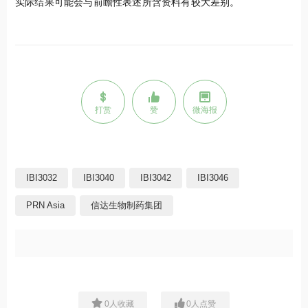
实际结果可能会与前瞻性表述所含资料有较大差别。
打赏
赞
微海报
IBI3032
IBI3040
IBI3042
IBI3046
PRN Asia
信达生物制药集团
0
人收藏
0
人点赞