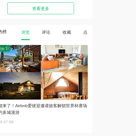
查看更多
热榜
浏览
评论
收藏
点赞
Top 1
都来了！Airbnb爱彼迎邀请旅客解锁世界杯赛场
的多城漫游
6-07-08