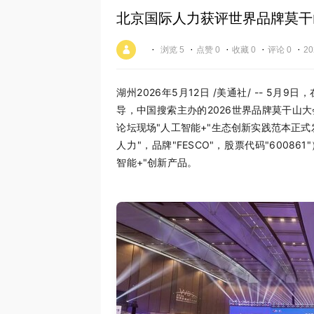
北京国际人力获评世界品牌莫干
·
·
·
·
·
浏览 5
点赞 0
收藏 0
评论 0
20
湖州
2026年5月12日
/美通社/ -- 5月
导，中国搜索主办的2026世界品牌莫干山大
论坛现场"人工智能+"生态创新实践范本正
人力"，品牌"FESCO"，股票代码"6008
智能+"创新产品。