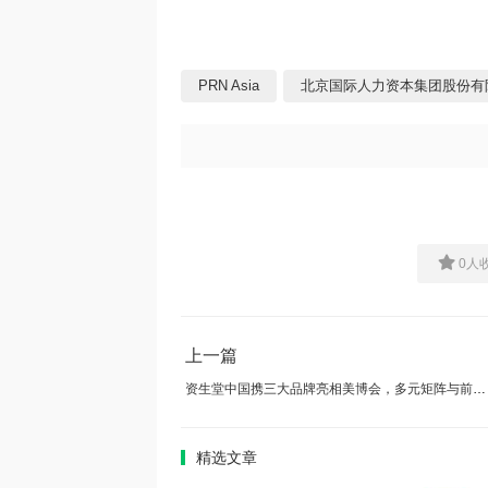
PRN Asia
北京国际人力资本集团股份有
0
人
上一篇
资生堂中国携三大品牌亮相美博会，多元矩阵与前沿科技彰显深耕决心
精选文章