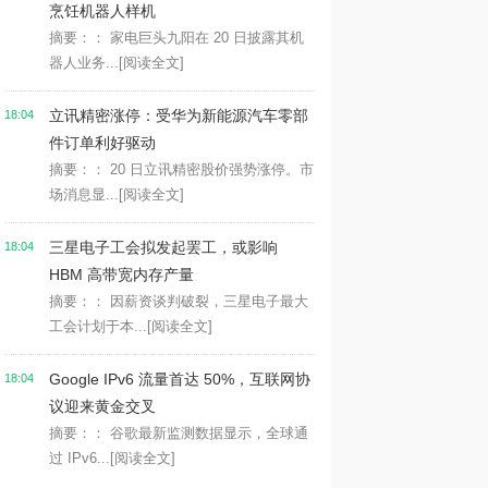
烹饪机器人样机
摘要：： 家电巨头九阳在 20 日披露其机
器人业务...
[阅读全文]
立讯精密涨停：受华为新能源汽车零部
18:04
件订单利好驱动
摘要：： 20 日立讯精密股价强势涨停。市
场消息显...
[阅读全文]
三星电子工会拟发起罢工，或影响
18:04
HBM 高带宽内存产量
摘要：： 因薪资谈判破裂，三星电子最大
工会计划于本...
[阅读全文]
Google IPv6 流量首达 50%，互联网协
18:04
议迎来黄金交叉
摘要：： 谷歌最新监测数据显示，全球通
过 IPv6...
[阅读全文]