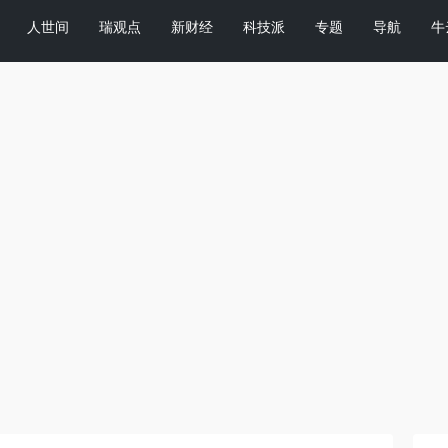
人世间
瑞观点
新财经
科技派
专题
导航
牛