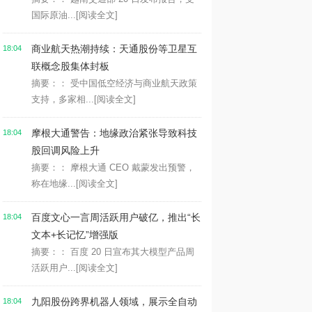
国际原油...
[阅读全文]
商业航天热潮持续：天通股份等卫星互
18:04
联概念股集体封板
摘要：： 受中国低空经济与商业航天政策
支持，多家相...
[阅读全文]
摩根大通警告：地缘政治紧张导致科技
18:04
股回调风险上升
摘要：： 摩根大通 CEO 戴蒙发出预警，
称在地缘...
[阅读全文]
百度文心一言周活跃用户破亿，推出“长
18:04
文本+长记忆”增强版
摘要：： 百度 20 日宣布其大模型产品周
活跃用户...
[阅读全文]
九阳股份跨界机器人领域，展示全自动
18:04