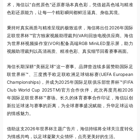
术，海信以"自然原色"还原赛场本真色彩，凭借超高色域与精准
色彩还原能力，让每一个精彩瞬间都鲜活逼真、身临其境。
秉持对真实画质与精准呈现的极致追求，海信将出任2026年国际
足联世界杯™官方独家视频助理裁判(VAR)回放电视供应商。海信
为世界杯视频操作室(VOR)配备高端RGB MiniLED显示屏，助力
视频助理裁判以高清画质、精准色彩、真实细节回看赛事画面。
海信长期深耕"美丽足球"这一赛事。品牌曾连续多届赞助国际足
联世界杯™、三度携手欧足联欧洲足球锦标赛(UEFA European
Championships)，并成为2025年国际足联俱乐部世界杯™(FIFA
Club World Cup 2025
TM)
官方合作伙伴，此次再度亮相2026
年国际足联世界杯™赛场。长久的体育赛事合作印证，海信以创
新拉近球迷与赛事的距离，为全球赛事盛况赋能，升华足球运动
的情感魅力。
借助这支2026年世界杯主题广告片，海信持续将全球关注度转化
为情感共鸣，以足球凝聚大众情怀，点亮更美好的生活。