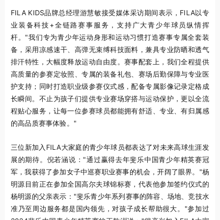
FILA KIDS品牌总经理游慧敏接受媒体采访期间表示，FILA以专
业装备科技+全链路赛事服务，支持广大青少年球员纵情挥
杆。"我们专为青少年运动身形和运动习惯打造赛事专属全套装
备，采用凉感速干、高弹无束缚科技面料，兼具专业防晒和透气
排汗特性，大幅度释放运动自由度。赛事配套上，我们全程提供
高质量的参赛定妆照、专属的装备礼包、赛场后勤保障与专业医
护支持；同时打造职业级参赛仪式感，配备专属影像记录定格成
长瞬间。不止为孩子们提供专业赛场穿搭与运动保护，更以全流
程贴心服务，让每一位参赛球员都能拥有舒适、专业、有归属感
的高品质赛事体验。"
三位新加入FILA大家庭的青少年球员都表达了对未来高球生涯发
展的期待。倪若涵说："通过赢得去年斐乐中国青少年精英赛冠
军，我获得了参加女子中巡赛职业赛事的机会，开阔了眼界。"杨
明源目前正在参加全国高尔夫球锦标赛，代表他参加签约仪式的
杨明源的父亲表示："斐乐青少年系列赛事的阵容、场地、竞技水
准乃至周边服务都是国内领先，对孩子成长帮助很大。"参加过