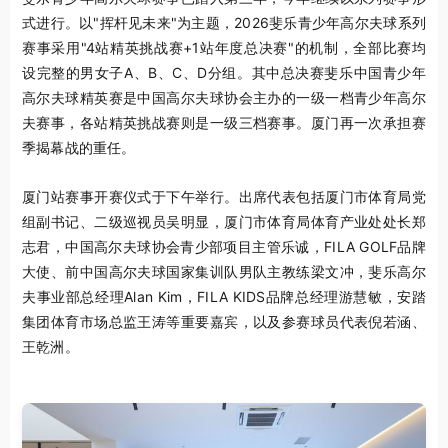
式进行。以"挥杆见未来"为主题，2026斐乐青少年高尔夫球系列
赛事采用"4站精英挑战赛+1站年度总决赛"的机制，全部比赛均
设完整的男女子A、B、C、D分组。其中总决赛斐乐中国青少年
高尔夫球精英赛是中国高尔夫球协会主办的一级一档青少年高尔
夫赛事，各站精英挑战赛则是一级三档赛事。厦门再一次承担赛
季揭幕战的重任。
厦门站赛事开赛仪式于下午举行。出席代表包括厦门市体育局党
组副书记、二级巡视员吴明显，厦门市体育局体育产业处处长郑
志君，中国高尔夫球协会青少部项目主管乐诚，FILA GOLF品牌
大使、前中国高尔夫球国家集训队男队主教练梁文冲，斐乐高尔
夫事业部总经理Alan Kim，FILA KIDS品牌总经理游慧敏，安踏
集团体育市场总监王涛等重要嘉宾，以及参赛球员代表倪若涵、
王乾洲。