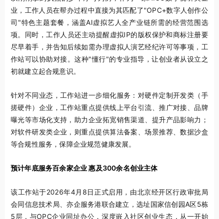
业，工作人员在帮办过程中直接为其匹配了"OPC+数字人创作公
司"特色主题套餐，涵盖AI虚拟艺人全产业链所需的经营范围选
项。同时，工作人员还主动提醒虚拟IP的版权保护和商标注册要
尽早着手，并告知后续如需办理虚拟人演艺经纪许可等事项，工
作站可以协助对接。这种"懂行"的专业指导，让创业者从设立之
初就建立起合规意识。
针对不同业态，工作站进一步细化服务：对硬件定制开发类（手
搓硬件）企业，工作站重点提供线上平台引流、推广对接、品牌
曝光等市场化支持，助力企业拓宽销售渠道、提升产品影响力；
对软件研发类企业，则重点提供算法备案、场景推荐、数据沙盒
等合规性服务，保障企业规范健康发展。
预计年底服务百余家企业 惠及300余名创业主体
该工作站于2026年4月8日正式启用，由北京经开区行政审批局
会同信息技术局、亦企服务港联合建立，选址国家信创园A区5栋
5层，与OPC企业同址办公，深度嵌入社区创业生态，从一开始