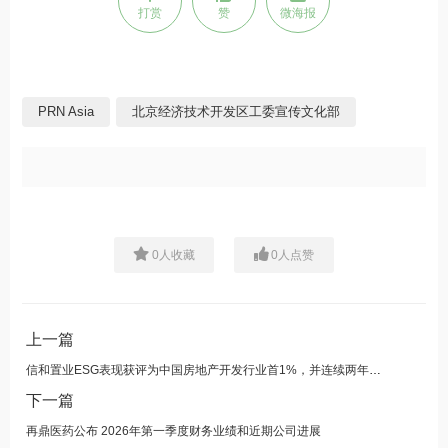
打赏
赞
微海报
PRN Asia
北京经济技术开发区工委宣传文化部
0
人收藏
0
人点赞
上一篇
信和置业ESG表现获评为中国房地产开发行业首1%，并连续两年入选道琼斯领先全球指数
下一篇
再鼎医药公布 2026年第一季度财务业绩和近期公司进展