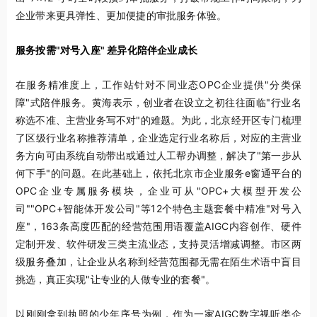
企业带来更具弹性、更加便捷的审批服务体验。
服务按需"对号入座" 差异化陪伴企业成长
在服务精准度上，工作站针对不同业态OPC企业提供"分类保
障"式陪伴服务。黄海
表示
，创业者在设立之初往往面临"行业名
称选不准、主营业务写不对"的难题。为此，北京经开区专门梳理
了区级行业名称推荐清单，企业选定行业名称后，对应的主营业
务方向可由系统自动带出或通过人工帮办调整，解决了"第一步从
何下手"的问题。在此基础上，依托北京市企业服务e窗通平台的
OPC企业专属服务模块，企业可从"OPC+大模型开发公
司""OPC+智能体开发公司"等12个特色主题套餐中精准"对号入
座"，163条高度匹配的经营范围用语覆盖AIGC内容创作、硬件
定制开发、软件研发三类主流业态，支持灵活增减调整。市区两
级服务叠加，让企业从名称到经营范围都无需在陌生术语中盲目
挑选，真正实现"让专业的人做专业的套餐"。
以刚刚拿到执照的少年序号为例，作为一家AIGC数字视听类企