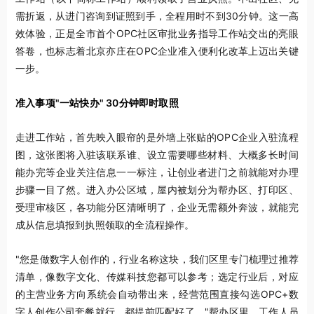
需折返，从进门咨询到证照到手，全程用时不到30分钟。这一高
效体验，正是全市首个OPC社区审批业务指导工作站交出的亮眼
答卷，也标志着北京亦庄在OPC企业准入便利化改革上迈出关键
一步。
准入事项"一站快办" 30分钟即时取照
走进工作站，首先映入眼帘的是外墙上张贴的OPC企业入驻流程
图，这张图将入驻该联系谁、设立需要哪些材料、大概多长时间
能办完等企业关注信息一一标注，让创业者进门之前就能对办理
步骤一目了然。进入办公区域，屋内被划分为帮办区、打印区、
受理审核区，各功能分区清晰明了，企业无需额外奔波，就能完
成从信息填报到执照领取的全流程操作。
"您是做数字人创作的，行业名称这块，我们区里专门梳理过推荐
清单，像数字文化、传媒科技您都可以参考；选定行业后，对应
的主营业务方向系统会自动带出来，经营范围直接勾选OPC+数
字人创作公司套餐就行，都提前匹配好了。"帮办区里，工作人员