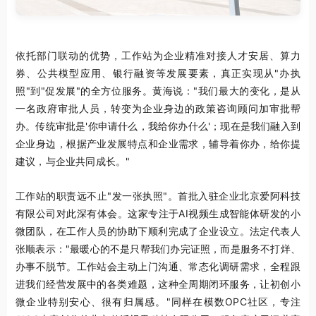
依托部门联动的优势，工作站为企业精准对接人才安居、算力
券、公共模型应用、银行融资等发展要素，真正实现从"办执
照"到"促发展"的全方位服务。黄海说："我们最大的变化，是从
一名政府审批人员，转变为企业身边的政策咨询顾问加审批帮
办。传统审批是'你申请什么，我给你办什么'；现在是我们融入到
企业身边，根据产业发展特点和企业需求，辅导着你办，给你提
建议，与企业共同成长。"
工作站的职责远不止"发一张执照"。首批入驻企业北京爱阿科技
有限公司对此深有体会。这家专注于AI视频生成智能体研发的小
微团队，在工作人员的协助下顺利完成了企业设立。法定代表人
张顺
表示
："最暖心的不是只帮我们办完证照，而是服务不打烊、
办事不脱节。工作站会主动上门沟通、常态化调研需求，全程跟
进我们经营发展中的各类难题，这种全周期闭环服务，让初创小
微企业特别安心、很有归属感。"同样在模数OPC社区，专注