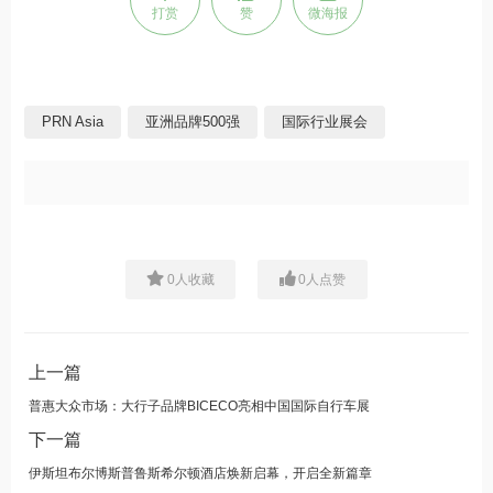
打赏
赞
微海报
PRN Asia
亚洲品牌500强
国际行业展会
0
人收藏
0
人点赞
上一篇
普惠大众市场：大行子品牌BICECO亮相中国国际自行车展
下一篇
伊斯坦布尔博斯普鲁斯希尔顿酒店焕新启幕，开启全新篇章