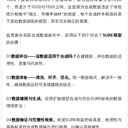
个，而是介于1000与1500之间。这是因为合成数据违反了传统
统计检验中"独立、等概率抽样"的前提，每个合成样本都源自基
于原始数据训练的模型，而非完全独立的观测。
益普索在实际合成数据操作中，采用以下四个结合了
SURE
框架
的步骤：
01
数据评估
——
该数据适用于合成吗？
在建模前，评估数据的适
用性、质量与代表性；
02
数据准备
——
清洗、对齐、优化。
统一数据格式，解决不一致
性，确保数据达到可直接建模的状态；
03
数据建模与生成。
应用扩散模型合成与符合SURE标准的数据
增强算法；
04
数据验证与完整性检查。
依据SURE框架的保真度、效用性与
风险标准对合成数据输出进行检测，以确认其稳健性。