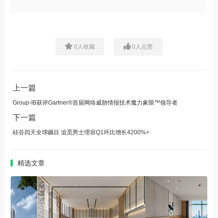
0
人收藏
0
人点赞
上一篇
Group-IB获评Gartner®首届网络威胁情报技术魔力象限™领导者
下一篇
硅谷四天全球瞩目 追觅男士理容Q1环比增长4200%+
精选文章