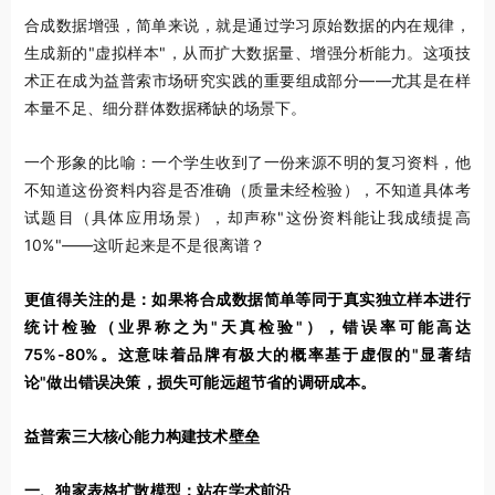
合成数据增强，简单来说，就是通过学习原始数据的内在规律，
生成新的"虚拟样本"，从而扩大数据量、增强分析能力。这项技
术正在成为益普索市场研究实践的重要组成部分——尤其是在样
本量不足、细分群体数据稀缺的场景下。
一个形象的比喻：一个学生收到了一份来源不明的复习资料，他
不知道这份资料内容是否准确（质量未经检验），不知道具体考
试题目（具体应用场景），却声称"这份资料能让我成绩提高
10%"——这听起来是不是很离谱？
更值得关注的是：如果将合成数据简单等同于真实独立样本进行
统计检验（业界称之为
"
天真检验
"
），错误率可能高达
75%-80%
。这意味着品牌有极大的概率基于虚假的
"
显著结
论
"
做出错误决策，损失可能远超节省的调研成本。
益普索三大核心能力构建技术壁垒
一、独家表格扩散模型：站在学术前沿