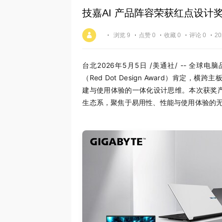
技嘉AI 产品阵容荣获红点设计
·
·
·
·
·
浏览 9
点赞 0
收藏 0
评论 0
20
台北
2026年5月5日
/美通社/ -- 全球
（Red Dot Design Award）肯定
建与使用体验的一体化设计思维。本次获奖产
生态系，聚焦于易用性、性能与使用体验的