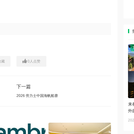
收藏
0
人点赞
下一篇
2026 劳力士中国海帆船赛
来
外
202