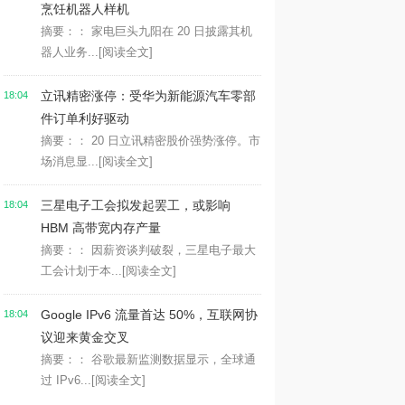
烹饪机器人样机
摘要：： 家电巨头九阳在 20 日披露其机
器人业务...
[阅读全文]
立讯精密涨停：受华为新能源汽车零部
18:04
件订单利好驱动
摘要：： 20 日立讯精密股价强势涨停。市
场消息显...
[阅读全文]
三星电子工会拟发起罢工，或影响
18:04
HBM 高带宽内存产量
摘要：： 因薪资谈判破裂，三星电子最大
工会计划于本...
[阅读全文]
Google IPv6 流量首达 50%，互联网协
18:04
议迎来黄金交叉
摘要：： 谷歌最新监测数据显示，全球通
过 IPv6...
[阅读全文]