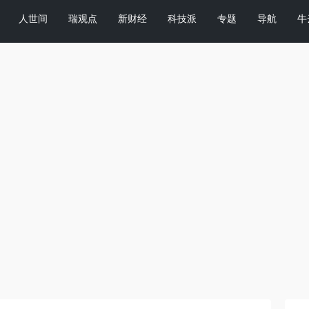
人世间
瑞观点
新财经
科技派
专题
导航
牛