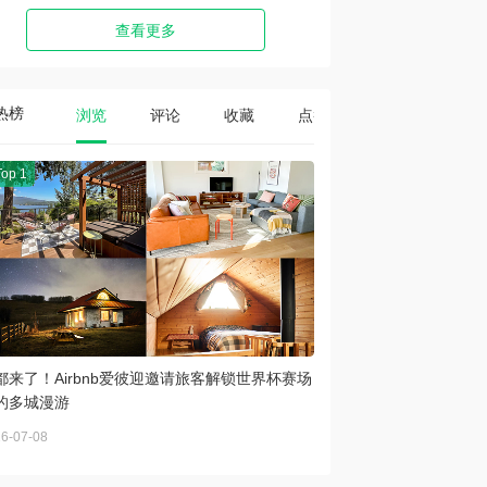
查看更多
热榜
浏览
评论
收藏
点赞
Top 1
都来了！Airbnb爱彼迎邀请旅客解锁世界杯赛场
的多城漫游
6-07-08