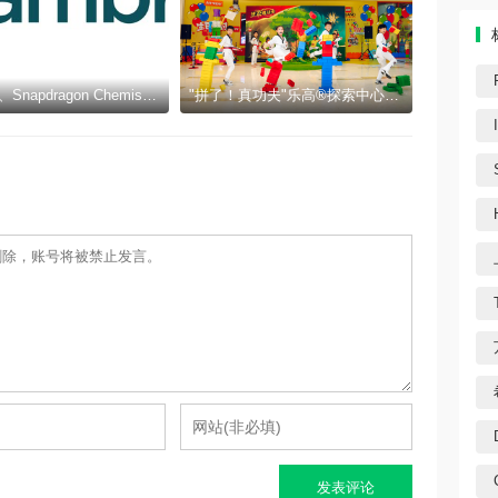
Cambrex、Snapdragon Chemistry与Q1 Scientific因在制药领域的创新与可持续发展获得认可
"拼了！真功夫"乐高®探索中心十周年暑期活动三城同步启幕