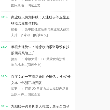
国际原油...
[阅读全文]
商业航天热潮持续：天通股份等卫星互
18:04
联概念股集体封板
摘要：： 受中国低空经济与商业航天政策
支持，多家相...
[阅读全文]
摩根大通警告：地缘政治紧张导致科技
18:04
股回调风险上升
摘要：： 摩根大通 CEO 戴蒙发出预警，
称在地缘...
[阅读全文]
百度文心一言周活跃用户破亿，推出“长
18:04
文本+长记忆”增强版
摘要：： 百度 20 日宣布其大模型产品周
活跃用户...
[阅读全文]
九阳股份跨界机器人领域，展示全自动
18:04