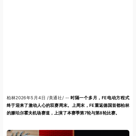
柏林
2026年5月4日
/美通社/ --
时隔一个多月，
FE
电动方程式
终于迎来了激动人心的双赛周末。上周末，
FE
重返德国首都柏林
的滕珀尔霍夫机场赛道，上演了本赛季第
7
轮与第
8
轮比赛。