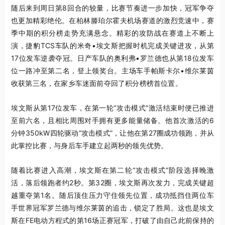
随后来到周日第8回合的较量，比赛节奏进一步加快，冠军争夺
也更加精彩绝伦。在柏林滕珀尔霍夫机场赛道的激烈竞速中，赛
季中期的积分榜走势充满悬念。精彩的攻防战在赛道上不断上
演，捷豹TCS车队的米奇•埃文斯把握时机完成关键进攻，从第
17位发车逆袭夺冠。日产车队的奥利弗•罗兰德也从第18位发车
位一路冲至第二名，登上领奖台。主场车手帕斯卡尔•
维尔莱茵
收获第三名，在家乡车迷面前夺回了积分榜榜首位置
。
埃文斯从第17位发车，在第一轮“攻击模式”激活结束时便已推进
至前六名，且相比周围对手拥有更多能量储备。他首次激活的6
分钟350kW四轮驱动“攻击模式”，让他在第27圈成功领跑，并从
此掌控比赛，与身后车手建立起两秒的领先优势。
随着比赛进入高潮，埃文斯在第二轮“攻击模式”阶段选择晚激
活，落后领跑者约2秒。第32圈，埃文斯再次发力，完成关键超
越重夺第1名。随后顶住压力守住领先位置，成功抵挡住两位车
手世界冠军罗兰德与维尔莱茵的追击，锁定了胜局。这也是埃文
斯在FE电动方程式的第16场正赛冠军，打破了由自己此前保持的