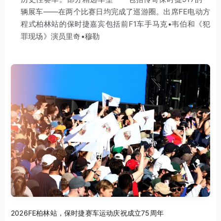
辆展车——在两个比赛日均完成了巡游圈。出席FE电动方
程式柏林站的保时捷嘉宾包括前F1车手马克•韦伯和《犯
罪现场》演员里奇•穆勒
2026FE柏林站，保时捷赛车运动庆祝成立75周年