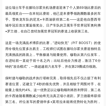
这位瑞士车手在滕珀尔霍夫机场赛道迎来了个人第69场比赛后的
最高领奖台——在本轮比赛前，他已是本赛季领跑圈数最多的车
手。雪铁龙车队的尼克•卡西迪获得第二名——这是他自墨西哥
城夺冠后首次重返领奖台。日产车队的卫冕车手世界冠军奥利弗
•罗兰德，在自己曾经加冕世界冠军的赛道上收获第三名。
这是一场充满战术博弈的比赛，“进站快充”（PIT BOOST）的使
用令领先位置多次易主，工程师们试图在滕珀尔霍夫赛道独特且
充满挑战的路面上，平衡极速与能量使用。穆勒从第六位发车，
在进站前一直处于前十名之内；出站后他全力推进，激活了6分
钟的“攻击模式”，一路超越前六名车手，并在第29圈成功领跑。
保时捷与穆勒的战术执行堪称完美，取得领先后不仅占据了有利
赛道位置，还建立了4秒的领先优势，并且相较于周围对手，在
能量上领先约4%。这一优势足以让穆勒顺利将胜利带回，第二名
的卡西迪随着圈数减少始终无法真正缩小差距。罗兰德最终获得
第三名。杆位发车的爱德华多•莫塔拉未能将优势转化为胜利，