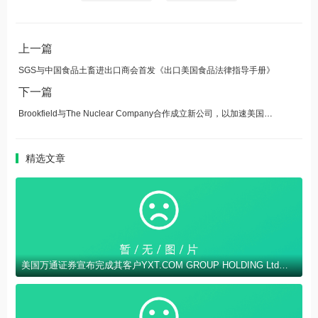
上一篇
SGS与中国食品土畜进出口商会首发《出口美国食品法律指导手册》
下一篇
Brookfield与The Nuclear Company合作成立新公司，以加速美国的核开发
精选文章
美国万通证券宣布完成其客户YXT.COM GROUP HOLDING Ltd（纳斯达克股票代码：YXT）105万美元的注册直接发行