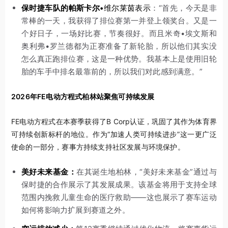
保时捷车队的帕斯卡尔
•
维尔莱茵表示
：“首先，今天是非
常棒的一天，我获得了排位赛第一并登上领奖台。又是一
个好日子，一场好比赛，节奏很好。而且米奇•埃文斯和
奥利弗•罗兰德都为正赛准备了新轮胎，所以他们其实没
怎么真正跑排位赛，这是一种优势。我基本上是使用旧轮
胎的车手中排名最靠前的，所以我们对此感到满意。”
2026
年
FE
电动方程式柏林站聚焦可持续发展
FE电动方程式在本赛季获得了B Corp认证，巩固了其作为体育界
可持续创新标杆的地位。作为“加速人类可持续进步”这一更广泛
使命的一部分，赛事方持续支持社区发展与环境保护。
美好未来基金：
在其诞生地柏林，“美好未来基金”通过与
保时捷的合作展示了其发展成果。该基金将用于支持全球
范围内挽救儿童生命的医疗救助——这也展示了赛车运动
如何将影响力扩展到赛道之外。