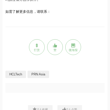
如需了解更多信息，请联系：
打赏
赞
微海报
HCLTech
PRN Asia
0
人收藏
0
人点赞