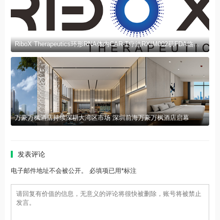
RiboX Therapeutics环形RNA体内CAR-T疗法RXIM002获FDA临床试验许可
万豪万枫酒店持续深耕大湾区市场 深圳前海万豪万枫酒店启幕
发表评论
电子邮件地址不会被公开。 必填项已用*标注