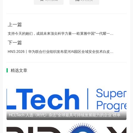
上一篇
支持今天的她们，成就未来顶尖科学力量----欧莱雅中国"一代耀一代"科技女生赋能计划全新升级
下一篇
HNS 2026丨华为联合行业组织发布星河AI园区全域安全技术白皮书，四大安全维度构筑立体防护
精选文章
HCLTech 入选《时代》杂志“全球最具可持续发展能力的企业”榜单