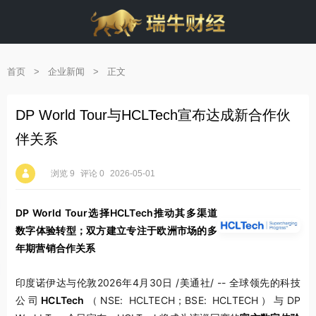
首页
>
企业新闻
>
正文
DP World Tour与HCLTech宣布达成新合作伙
伴关系
浏览 9
评论 0
2026-05-01
DP World Tour选择HCLTech推动其多渠道
数字体验转型；双方建立专注于欧洲市场的多
年期营销合作关系
印度诺伊达与伦敦
2026年4月30日
/美通社/ -- 全球领先的科技
公司
HCLTech
（NSE: HCLTECH；BSE: HCLTECH）与DP