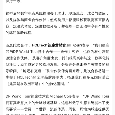
保持一致。
转型后的数字生态系统将服务于球迷、现场观众、球员与教练，
以及媒体与商业合作伙伴，使各类用户都能轻松获取赛事直播内
容、沉浸式体验、深度数据分析，并在每一次互动中享有个性化
的球迷体验旅程。
谈及此次合作，
HCLTech首席营销官Jill Kouri
表示：“我们很高
兴与DP World Tour携手合作——既作为客户，也作为核心营销
激活合作伙伴。 从客户角度出发，我们很高兴参与这一数字化转
型项目，助力球迷更轻松地发现、分析并分享那些至关重要的精
彩瞬间。” 她还补充道：“从合作伙伴角度来看，此次合作将进一
步提升HCLTech的全球品牌影响力，拓展我们在多元国际受众
（尤其是在欧洲市场）中的触达范围。”
DP World Tour首席技术官Michael Cole表示：“DP World Tour
拥有真正意义上的全球球迷基础，这也对数字生态系统提出了更
高要求——需要一个世界一流的体系，周复一周地为球迷提供无