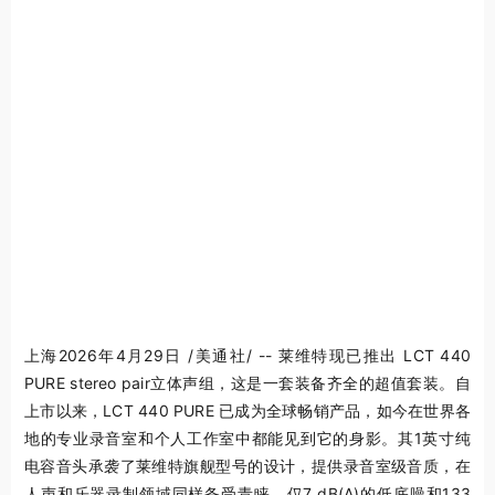
上海
2026年4月29日
/美通社/ -- 莱维特现已推出 LCT 440
PURE stereo pair立体声组，这是一套装备齐全的超值套装。自
上市以来，LCT 440 PURE 已成为全球畅销产品，如今在世界各
地的专业录音室和个人工作室中都能见到它的身影。其1英寸纯
电容音头承袭了莱维特旗舰型号的设计，提供录音室级音质，在
人声和乐器录制领域同样备受青睐。仅7 dB(A)的低底噪和133