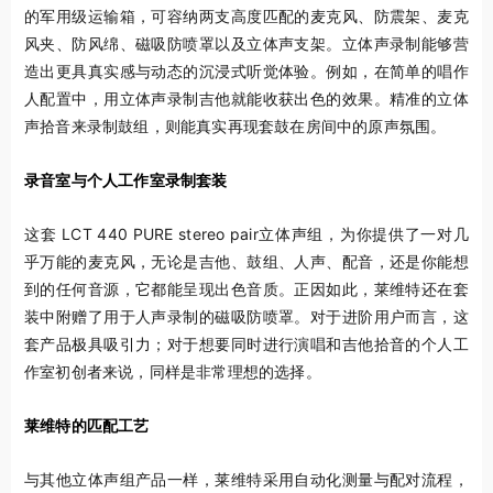
的军用级运输箱，可容纳两支高度匹配的麦克风、防震架、麦克
风夹、防风绵、磁吸防喷罩以及立体声支架。立体声录制能够营
造出更具真实感与动态的沉浸式听觉体验。例如，在简单的唱作
人配置中，用立体声录制吉他就能收获出色的效果。精准的立体
声拾音来录制鼓组，则能真实再现套鼓在房间中的原声氛围。
录音室与个人工作室录制套装
这套 LCT 440 PURE stereo pair立体声组，为你提供了一对几
乎万能的麦克风，无论是吉他、鼓组、人声、配音，还是你能想
到的任何音源，它都能呈现出色音质。正因如此，莱维特还在套
装中附赠了用于人声录制的磁吸防喷罩。对于进阶用户而言，这
套产品极具吸引力；对于想要同时进行演唱和吉他拾音的个人工
作室初创者来说，同样是非常理想的选择。
莱维特的匹配工艺
与其他立体声组产品一样，莱维特采用自动化测量与配对流程，