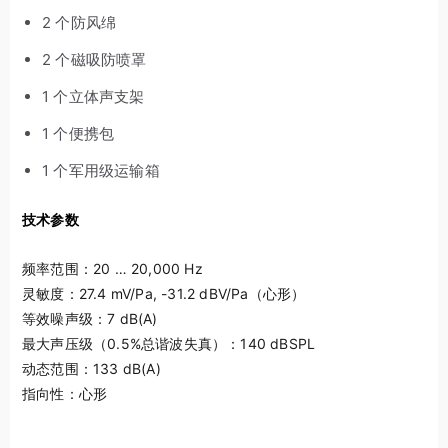
2 个防风绵
2 个磁吸防喷罩
1 个立体声支架
1 个便携包
1 个军用级运输箱
技术参数
频率范围：20 … 20,000 Hz
灵敏度：27.4 mV/Pa, -31.2 dBV/Pa（心形）
等效噪声级：7 dB(A)
最大声压级（0.5%总谐波失真）：140 dBSPL
动态范围：133 dB(A)
指向性：心形