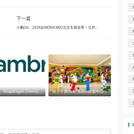
下一篇
篇章
小鹏GX、2026款MONA M03北京车展首秀！立邦联合定制专属车色
Cambrex、Snapdragon Chemistry与Q1 Scientific因在制药领域的创新与可持续发展获得认可
"拼了！真功夫"乐高®探索中心十周年暑期活动三城同步启幕