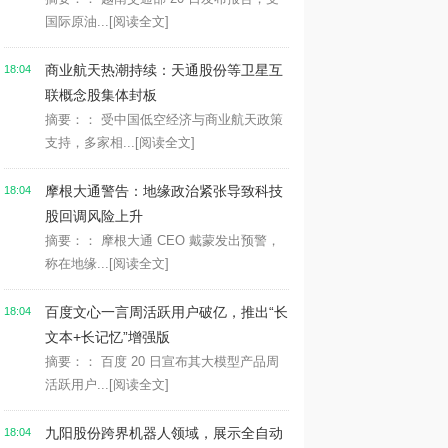
国际原油...
[阅读全文]
商业航天热潮持续：天通股份等卫星互
18:04
联概念股集体封板
摘要：： 受中国低空经济与商业航天政策
支持，多家相...
[阅读全文]
摩根大通警告：地缘政治紧张导致科技
18:04
股回调风险上升
摘要：： 摩根大通 CEO 戴蒙发出预警，
称在地缘...
[阅读全文]
百度文心一言周活跃用户破亿，推出“长
18:04
文本+长记忆”增强版
摘要：： 百度 20 日宣布其大模型产品周
活跃用户...
[阅读全文]
九阳股份跨界机器人领域，展示全自动
18:04