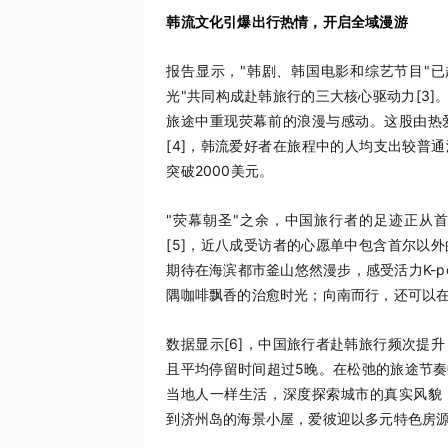
韩流文化引爆出行热情，开启全域漫游
报告显示，"韩剧、韩国电影和综艺节目"已
光"共同构成赴韩旅行的三大核心驱动力
[3]
旅途中重现荧幕前的浪漫与感动。这股由热
[4]
，韩流爱好者在旅程中的人均支出较普通
突破2000美元。
"荧幕朝圣"之余，中国旅行者的足迹正从
[5]
，近八成受访者的心愿单中包含首尔以外
期待在海滨都市釜山悠然漫步，感受活力K-
隅咖啡飘香的治愈时光；向南而行，还可以
数据显示
[6]
，中国旅行者赴韩旅行频次提升
且平均停留时间超过5晚。在松弛的旅途节
当地人一样生活，深度探索城市的真实风貌
到济州岛的海景小屋，爱彼迎以多元特色房