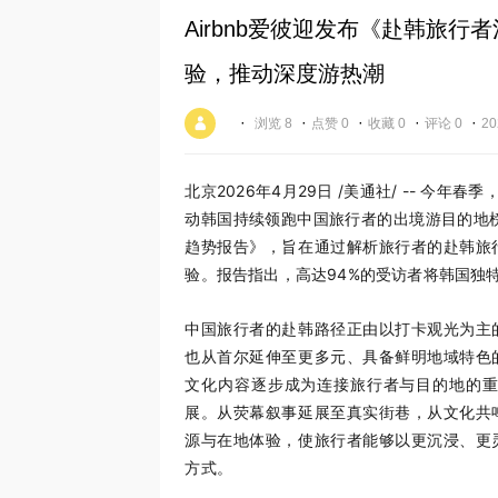
Airbnb爱彼迎发布《赴韩旅
验，推动深度游热潮
·
·
·
·
·
浏览 8
点赞 0
收藏 0
评论 0
20
北京
2026年4月29日
/美通社/ -- 今年
动韩国持续领跑中国旅行者的出境游目的地
趋势报告》，旨在通过解析旅行者的赴韩旅
验。报告指出，高达94%的受访者将韩国独
中国旅行者的赴韩路径正由以打卡观光为主
也从首尔延伸至更多元、具备鲜明地域特色
文化内容逐步成为连接旅行者与目的地的
展。从荧幕叙事延展至真实街巷，从文化共
源与在地体验，使旅行者能够以更沉浸、更
方式。