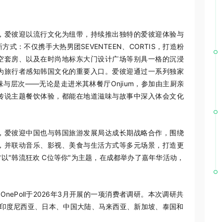
，爱彼迎以流行文化为纽带，持续推出独特的爱彼迎体验与
：不仅携手大热男团SEVENTEEN、CORTIS，打造粉
空套房、以及在时尚地标东大门设计广场等别具一格的沉浸
为旅行者感知韩国文化的重要入口。爱彼迎通过一系列独家
与层次——无论是走进米其林餐厅Onjium，参加由主厨亲
传说主题餐饮体验，都能在地道滋味与故事中深入体会文化
，爱彼迎中国也与韩国旅游发展局达成长期战略合作，围绕
，并联动音乐、影视、美食与生活方式等多元场景，打造更
以"韩流狂欢 C位等你"为主题，在成都举办了嘉年华活动，
ePoll于2026年3月开展的一项消费者调研。本次调研共
、印度尼西亚、日本、中国大陆、马来西亚、新加坡、泰国和