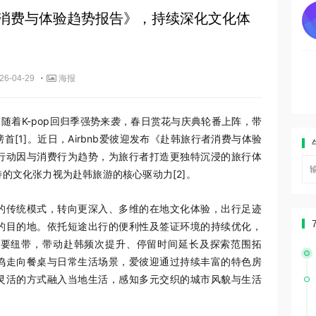
行者消费与体验趋势报告》，持续深化文化体
·
26-04-29
海报
春季，随着K-pop回归季强势来袭，春日赏花与庆典轮番上阵，带
榜首
[1]
。近日，Airbnb爱彼迎发布《赴韩旅行者消费与体验
行动因与消费行为趋势，为旅行者打造更独特沉浸的旅行体
特的文化张力视为赴韩旅游的核心驱动力
[2]
。
的传统模式，转向更深入、多维的在地文化体验，出行足迹
的目的地。依托短途出行的便利性及签证环境的持续优化，
重要纽带，带动赴韩频次提升、停留时间延长及探索范围拓
鸣走向餐桌与日常生活场景，爱彼迎通过持续丰富的特色房
灵活的方式融入当地生活，感知多元交织的城市风貌与生活