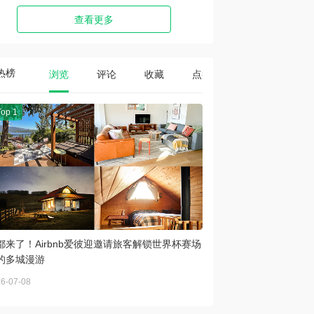
查看更多
热榜
浏览
评论
收藏
点赞
Top 1
都来了！Airbnb爱彼迎邀请旅客解锁世界杯赛场
的多城漫游
6-07-08