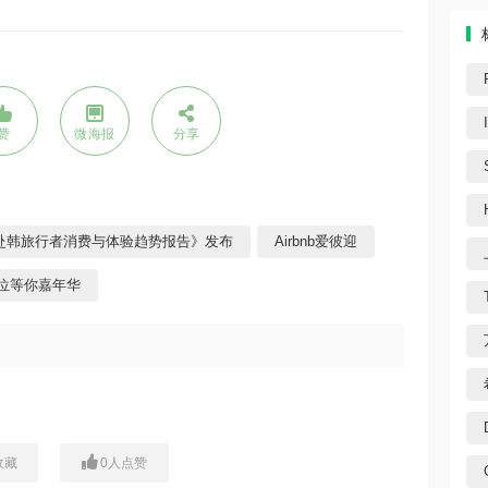
赞
微海报
分享
赴韩旅行者消费与体验趋势报告》发布
Airbnb爱彼迎
C位等你嘉年华
收藏
0
人点赞