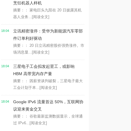
烹饪机器人样机
摘要：： 家电巨头九阳在 20 日披露其机
器人业务...
[阅读全文]
立讯精密涨停：受华为新能源汽车零部
18:04
件订单利好驱动
摘要：： 20 日立讯精密股价强势涨停。市
场消息显...
[阅读全文]
三星电子工会拟发起罢工，或影响
18:04
HBM 高带宽内存产量
摘要：： 因薪资谈判破裂，三星电子最大
工会计划于本...
[阅读全文]
Google IPv6 流量首达 50%，互联网协
18:04
议迎来黄金交叉
摘要：： 谷歌最新监测数据显示，全球通
过 IPv6...
[阅读全文]