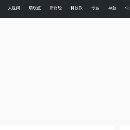
人世间
瑞观点
新财经
科技派
专题
导航
牛