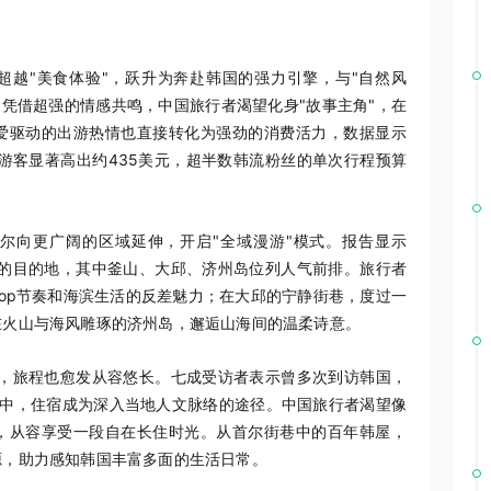
超越"美食体验"，跃升为奔赴韩国的强力引擎，与"自然风
。凭借超强的情感共鸣，中国旅行者渴望化身"故事主角"，在
爱驱动的出游热情也直接转化为强劲的消费活力，数据显示
游客显著高出约435美元，超半数韩流粉丝的单次行程预算
首尔向更广阔的区域延伸，开启"全域漫游"模式。报告显示
的目的地，其中釜山、大邱、济州岛位列人气前排。旅行者
pop节奏和海滨生活的反差魅力；在大邱的宁静街巷，度过一
在火山与海风雕琢的济州岛，邂逅山海间的温柔诗意。
，旅程也愈发从容悠长。七成受访者表示曾多次到访韩国，
奏中，住宿成为深入当地人文脉络的途径。中国旅行者渴望像
，从容享受一段自在长住时光。从首尔街巷中的百年韩屋，
源，助力感知韩国丰富多面的生活日常。