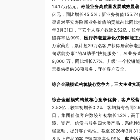
14.17万亿元。
寿险业务高质量发展成效显著
亿元，同比增长45.5%；新业务价值155.
渠道对平安寿险新业务价值的贡献占比同比提
年3月31日，平安个人客户数近2.52亿，较
留存率达99%。
医疗养老差异化优势赋能主
万家药店，累计超29万名客户获得居家养老
句话能办事"的AI助手"快捷服务"，AI业务
9,000 万，同比增长7.7%。升级"一个
景提供提供38项服务，守护客户安全。
综合金融模式构筑核心竞争力，三大主业实
综合金融模式构筑核心竞争优势，客户经营
2.52亿，较年初增长0.2%；客均持有合同2
日，集团价值客户数较年初增长1.2%，高
障、资产、信贷与服务四大类产品，系统性
强互动，提升客户粘性。截至2026年3月31
及以上产品的客户留存率高达99%。
客户活