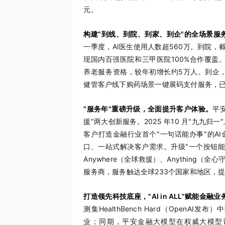
元。
构建"
到线、到院、到
家、到企"的全场景服
一季度，AI医生使用人数超560万。到院，截
现国内百强医院和三甲医院100%合作覆盖。
养老服务资格，较年初增长约5万人。到企，截
健管客户线下购药场景一键展码支付服务，已覆
"服务年"重磅升级，全面提升客户体验。
平安
援"两大创新服务。2025 年10 月"九九归一
客户打造金融行业首个"一句话能办事"的A
口、一站式解决客户需求。升级"一个按钮能应
Anywhere（全球救援）、Anything（
服务商，服务触达全球233个国家和地区，
打造领先科技底座，"AI in ALL"赋能金融业
测集HealthBench Hard（OpenAI
业；同期，平安金融大模型在权威大模型评测