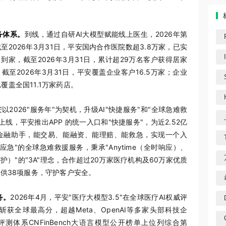
务体系
。
到线，通过自研AI大模型赋能线上医生，2026年第
至2026年3月31日，平安国内合作医院数超3.8万家，已实
到家，截至2026年3月31日，累计超29万名客户获得居家
至2026年3月31日，平安覆盖企业客户16.5万家；企业
盖全国11.1万家药店。
以2026"服务年"为契机，升级AI"快捷服务"和"全球急难救
"上线，平安推出APP 的统一入口和"快捷服务"，为近2.52亿
I金融助手，能交易、能融资、能理赔、能救急，实现一个入
急"的全球急难救援服务，秉承"Anytime（全时响应）、
全心守护）"的"3A"理念，合作超过20万家医疗机构及60万家优质
提供38项服务，守护客户安全。
务。
2026年4月，平安"医疗大模型3.5"在全球医疗AI权威评
发布）中斩获全球最高分，超越Meta、OpenAI等多家头部科技企
体系CNFinBench大语言模型公开榜单上位列综合第