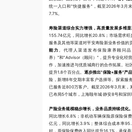
统一入口和"快捷服务"，截至2026年3月末
7.7%。
寿险渠道综合实力增强，高质量发展多维显
155.74亿元，同比增长20.8%；市场需
服务及其他等渠道对平安寿险新业务价值的贡
能力
。代理人渠道发布保险康养顾问品牌（IWA
养）"和"Advisor（顾问）"，提升专业
作，加速推进与优质城商行的合作拓展。社区
提升1.8个百分点。
逐步推出"保险+服务"产
险，新增8年交期丰富客户选择等。探索服务
已服务近800万客户。截至2026年3月末
已布局5个城市，上海颐年城‧静安8号和深圳
产险业务规模稳步增长，业务品质持续优化
同比增长6.8%；非机动车辆保险原保险保费收入
亿元，同比增长3.9%；整体综合成本率95
好，原保险保费收入同比提升16.1%，承保