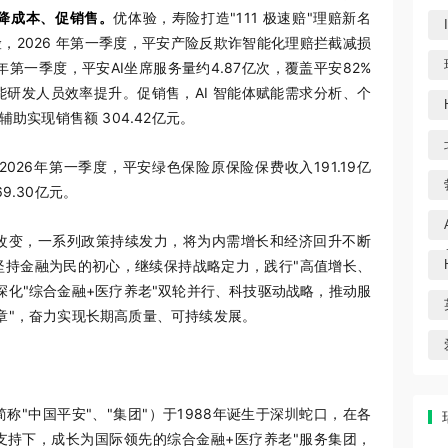
险、降成本、促销售。
优体验，寿险打造"111 极速赔"理赔新名
险，2026 年第一季度，平安产险反欺诈智能化理赔拦截减损
6 年第一季度，平安AI坐席服务量约4.87亿次，覆盖平安82%
能研发人员效率提升。促销售，AI 智能体赋能需求分析、个
助实现销售额 304.42亿元。
2026年第一季度，平安绿色保险原保险保费收入191.19亿
9.30亿元。
改变，一系列政策持续发力，将为内需增长和经济回升不断
坚持金融为民的初心，继续保持战略定力，践行"高值增长、
深化"综合金融+医疗养老"双轮并行、科技驱动战略，推动服
章"，奋力实现长期高质量、可持续发展。
"中国平安"、"集团"）于1988年诞生于深圳蛇口，在各
支持下，成长为国际领先的综合金融+医疗养老"服务集团，