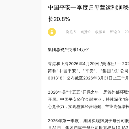
中国平安一季度归母营运利润稳
长20.8%
·
·
·
·
·
浏览 5
点赞 0
收藏 0
评论 0
20
集团总资产突破14万亿
香港和上海
2026年4月29日
/美通社/ --
简称"中国平安"、"平安"、"集团"或"公
601318）
公布截至2026年3月31日止三个
2026年是"十五五"开局之年，尽管外部
开局。中国平安坚守金融主业，持续深化"综
心竞争力，实现整体经营稳健、主业高值增
2026年第一季度，集团实现归属于母公司股东
月31日，集团归属于母公司股东权益10,18