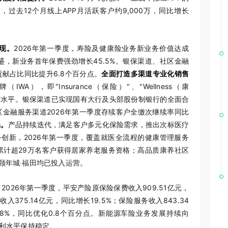
，过去12个月线上APP月活跃客户约9,000万，同比增长
现
。
2026年第一季度，寿险及健康险业务新业务价值达成
求旺盛，新业务首年保费强劲增长45.5%。银保渠道、社区金融
献占比同比提升6.8个百分点。
全面打造多渠道专业化销售
），即"Insurance（保险）"、"Wellness（康
化经营水平。银保渠道已实现国有大行及头部股份制银行的全面合
金融服务渠道2026年第一季度存续客户全缴次继续率同比
品。
产品持续迭代，满足客户多元化保险需求，推出次标医疗
创新，2026年第一季度，覆盖就医全流程的健康管理服务
，累计超29万名客户获得居家养老服务资格；高品质康养社区
颐年城‧福田均已投入运营。
。
2026年第一季度，平安产险原保险保费收入909.51亿元，
375.14亿元，同比增长19.5%；保险服务收入843.34
.8%，同比优化0.8个百分点。新能源车险业务发展持续向
盈利水平保持稳定。