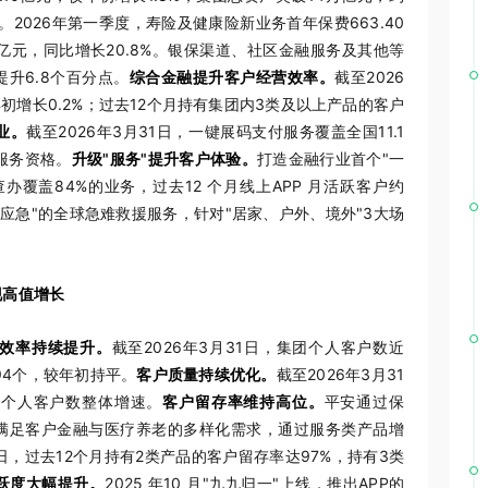
。2026年第一季度，寿险及健康险新业务首年保费663.40
74亿元，同比增长20.8%。银保渠道、社区金融服务及其他等
升6.8个百分点。
综合金融提升客户经营效率。
截至2026
年初增长0.2%；过去12个月持有集团内3类及以上产品的客户
业。
截至2026年3月31日，一键展码支付服务覆盖全国11.1
服务资格。
升级"服务"提升客户体验。
打造金融行业首个"一
查办覆盖84%的业务，过去12 个月线上APP 月活跃客户约
按钮能应急"的全球急难救援服务，针对"居家、户外、境外"3大场
现高值增长
效率持续提升。
截至2026年3月31日，集团个人客户数近
.94个，较年初持平。
客户质量持续优化。
截至2026年3月31
于个人客户数整体增速。
客户留存率维持高位。
平安通过保
满足客户金融与医疗养老的多样化需求，通过服务类产品增
日，过去12个月持有2类产品的客户留存率达97%，持有3类
跃度大幅提升。
2025 年10 月"九九归一"上线，推出APP的