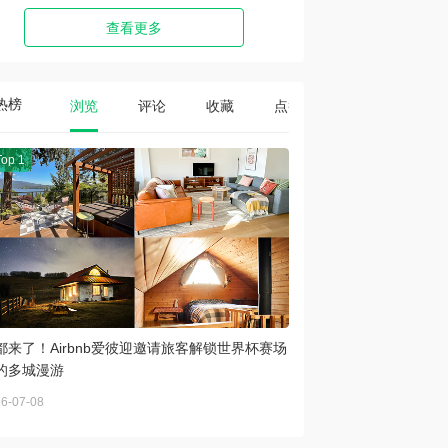
查看更多
热榜
浏览
评论
收藏
点赞
Top 1
都来了！Airbnb爱彼迎邀请旅客解锁世界杯赛场
的多城漫游
6-07-08