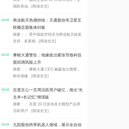
国际原油...
[阅读全文]
商业航天热潮持续：天通股份等卫星互
18:04
联概念股集体封板
摘要：： 受中国低空经济与商业航天政策
支持，多家相...
[阅读全文]
摩根大通警告：地缘政治紧张导致科技
18:04
股回调风险上升
摘要：： 摩根大通 CEO 戴蒙发出预警，
称在地缘...
[阅读全文]
百度文心一言周活跃用户破亿，推出“长
18:04
文本+长记忆”增强版
摘要：： 百度 20 日宣布其大模型产品周
活跃用户...
[阅读全文]
九阳股份跨界机器人领域，展示全自动
18:04