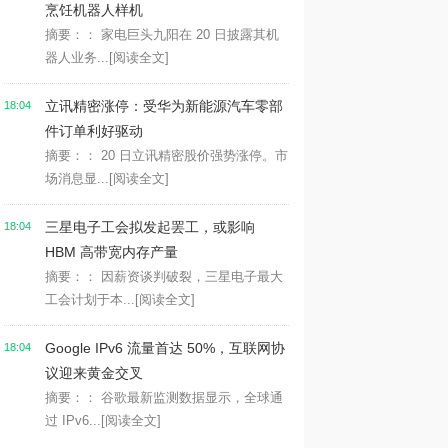
烹饪机器人样机
摘要：： 家电巨头九阳在 20 日披露其机
器人业务...
[阅读全文]
立讯精密涨停：受华为新能源汽车零部
18:04
件订单利好驱动
摘要：： 20 日立讯精密股价强势涨停。市
场消息显...
[阅读全文]
三星电子工会拟发起罢工，或影响
18:04
HBM 高带宽内存产量
摘要：： 因薪资谈判破裂，三星电子最大
工会计划于本...
[阅读全文]
Google IPv6 流量首达 50%，互联网协
18:04
议迎来黄金交叉
摘要：： 谷歌最新监测数据显示，全球通
过 IPv6...
[阅读全文]