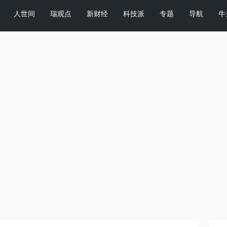
人世间
瑞观点
新财经
科技派
专题
导航
牛