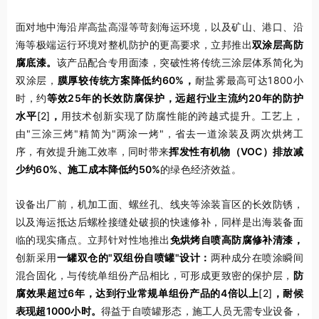
面对地中海沿岸高盐高湿等苛刻海运环境，以及矿山、港口、沿
海等极端运行环境对整机防护的更高要求，立邦推出
双涂层高防
腐底漆。
该产品配合专用面漆，突破性将传统三涂层体系简化为
双涂层，
膜厚较传统方案降低约60%，
耐盐雾最高可达1800小
时，约
等效25年的长效防腐保护，远超行业主流约20年的防护
水平
[2]
，
用技术创新实现了防腐性能的跨越式提升。工艺上，
由"三涂三烤"精简为"两涂一烤"，省去一道涂装及两次烘烤工
序，有效提升施工效率，同时带来
挥发性有机物（VOC）排放减
少约60%、施工成本降低约50%
的绿色经济效益。
设备出厂前，机加工面、螺丝孔、线夹等涂装盲区的长效防锈，
以及海运抵达后螺栓接缝处破损的快速修补，同样是出海装备面
临的现实痛点。立邦针对性地推出
免烘烤自喷高防腐修补清漆，
创新采用
一罐双仓的"双组份自喷罐"设计：
两种成分在喷涂瞬间
混合固化，与传统单组份产品相比，可形成更致密的保护层，
防
腐效果超过6年，达到行业常规单组份产品的4倍以上
[2]
，耐候
表现超1000小时。
得益于自喷罐形态，施工人员无需专业设备，