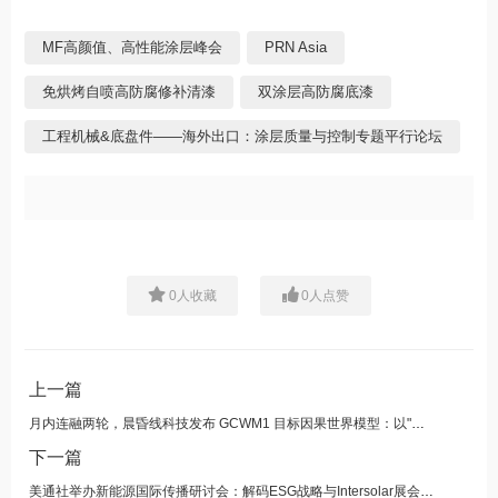
MF高颜值、高性能涂层峰会
PRN Asia
免烘烤自喷高防腐修补清漆
双涂层高防腐底漆
工程机械&底盘件——海外出口：涂层质量与控制专题平行论坛
0
人收藏
0
人点赞
上一篇
月内连融两轮，晨昏线科技发布 GCWM1 目标因果世界模型：以"因果思考"重构具身智能
下一篇
美通社举办新能源国际传播研讨会：解码ESG战略与Intersolar展会破局之道