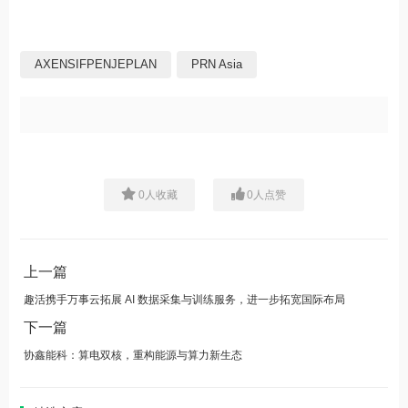
AXENSIFPENJEPLAN
PRN Asia
0
人收藏
0
人点赞
上一篇
趣活携手万事云拓展 AI 数据采集与训练服务，进一步拓宽国际布局
下一篇
协鑫能科：算电双核，重构能源与算力新生态