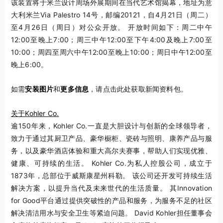
该装置将于米兰设计周场外展期间在当代艺术馆揭幕，地址为意
大利米兰Via Palestro 14号，邮编20121，自4月21日（周二）
至4月26日（周日）对公众开放。 开放时间如下：周二中午
12:00至晚上7:00；周三中午12:00至下午4:00及晚上7:00至
10:00；周四至周六中午12:00至晚上10:00；周日中午12:00至
晚上6:00。
如需
安装图片
和
更多信息
，请点击此处获取新闻资料包。
关于Kohler Co.
逾150年来，Kohler Co.一直是大胆设计与创新的全球领导者，
致力于通过其厨卫产品、豪华橱柜、瓷砖与照明、康养产品与服
务，以及豪华酒店体验和重大高尔夫赛事，帮助人们实现优雅、
健康、可持续的生活。 Kohler Co.为私人控股公司，成立于
1873年，总部位于威斯康星州科勒。 该公司还开发可持续生活
解决方案，以提升当代及未来世代的生活质量。 其Innovation
for Good平台通过提供突破性的产品和服务，为服务不足的社区
解决清洁用水与安全卫生等紧迫问题。 David Kohler担任董事会