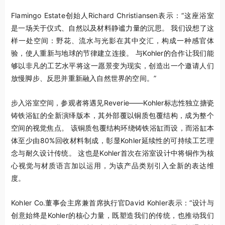
Flamingo Estate创始人Richard Christiansen表示：“这座浴室
是一场关于仪式、自然以及材料静谧力量的沉思。 我们设想了这
样一处空间：野花、流水与光影在其中交汇，构成一种感官体
验，使人重新与地球的节律建立连接。 与Kohler的合作让我们能
够以非凡的工艺水平将这一愿景变为现实，创造出一个邀请人们
放慢脚步、反思并重新融入自然世界的空间。”
步入浴室空间，参观者将遇见Reverie——Kohler标志性独立搪瓷
铸铁浴缸的全新演绎版本，其外部覆以铜质包覆结构，成为整个
空间的视觉焦点。 该铜质包覆结构环绕铸铁浴缸而设，而浴缸本
体至少由80%回收材料制成，彰显Kohler延续性的可持续工艺理
念与耐久设计传统。 这也是Kohler首次在浴室设计中将铜作为核
心视觉与材质语言加以运用，为该产品类别引入全新的表达维
度。
Kohler Co.董事会主席兼首席执行官David Kohler表示：“设计与
创意始终是Kohler的核心力量，既塑造我们的传统，也推动我们