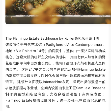
The Flamingo Estate Bathhouse by Kohler亮相米兰设计周
该装置位于当代艺术馆（Padiglione d'Arte Contemporanea，
地址：Via Palestro 14号）的庭院中，整体由一座浴室建筑构成
核心。这座大胆的粗野主义结构仿佛从一片由七种未加修饰的野
花组成的草甸中自然生长而出，模糊了建筑形态与有机生态之间
的边界。 这座247平方英尺的单体建筑从加州Flamingo Estate
的浴室空间汲取灵感，以风化金属与原生质感表面构建整体材质
语言。 建筑外立面覆以Intonachino灰泥，呈现出类似混凝土的
矿物质肌理与体量感。空间内设置由米兰工匠Samuele Dossena
制作的巨型彩绘玻璃窗，光线穿透后洒落于赤陶色表面；
Flamingo Estate蜡烛点缀其间，进一步强化静谧而沉思的氛
围。