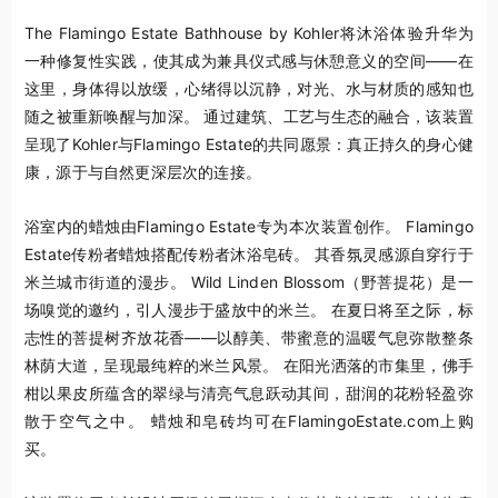
The Flamingo Estate Bathhouse by Kohler将沐浴体验升华为
一种修复性实践，使其成为兼具仪式感与休憩意义的空间——在
这里，身体得以放缓，心绪得以沉静，对光、水与材质的感知也
随之被重新唤醒与加深。 通过建筑、工艺与生态的融合，该装置
呈现了Kohler与Flamingo Estate的共同愿景：真正持久的身心健
康，源于与自然更深层次的连接。
浴室内的蜡烛由Flamingo Estate专为本次装置创作。 Flamingo
Estate传粉者蜡烛搭配传粉者沐浴皂砖。 其香氛灵感源自穿行于
米兰城市街道的漫步。 Wild Linden Blossom（野菩提花）是一
场嗅觉的邀约，引人漫步于盛放中的米兰。 在夏日将至之际，标
志性的菩提树齐放花香——以醇美、带蜜意的温暖气息弥散整条
林荫大道，呈现最纯粹的米兰风景。 在阳光洒落的市集里，佛手
柑以果皮所蕴含的翠绿与清亮气息跃动其间，甜润的花粉轻盈弥
散于空气之中。 蜡烛和皂砖均可在FlamingoEstate.com上购
买。