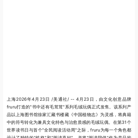
上海
2026年4月23日
/美通社/ -- 4月23日，由文化创意品牌
fruru打造的"书中还有毛茸茸"系列毛绒玩偶正式发售。该系列产
品以上海图书馆徐家汇藏书楼藏《中国植物志》为灵感，将典籍
中的符号转化为兼具文化特色与治愈质感的毛绒玩偶。在第31个
世界读书日与首个"全民阅读活动周"之际，fruru为每一个角色都
设计了独特的"性格"和"阅读喜好"，并将"阅读陪伴"作为产品的