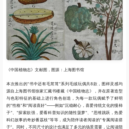
《中国植物志》文献图，图源：上海图书馆
本次推出的"书中还有毛茸茸"系列毛绒玩偶共8款，图样灵感均
源自上海图书馆徐家汇藏书楼藏《中国植物志》，并在原著造型
与色彩特征的基础上进行角色创造，为每一款玩偶赋予了鲜明
的"性格"和"阅读喜好"——例如"沉稳耐心，喜爱传统文化的慢柿
子"、"探索欲强，爱看科普知识的随性菠萝"、"思维跳跃，热爱
科幻故事的奇妙番荔枝"等等，成为陪伴读者阅读的"专属阅读搭
子"。同时，不同尺寸的设计也满足了多元的场景需要，让阅读陪