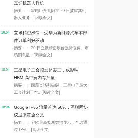
烹饪机器人样机
摘要：： 家电巨头九阳在 20 日披露其机
器人业务...
[阅读全文]
立讯精密涨停：受华为新能源汽车零部
18:04
件订单利好驱动
摘要：： 20 日立讯精密股价强势涨停。市
场消息显...
[阅读全文]
三星电子工会拟发起罢工，或影响
18:04
HBM 高带宽内存产量
摘要：： 因薪资谈判破裂，三星电子最大
工会计划于本...
[阅读全文]
Google IPv6 流量首达 50%，互联网协
18:04
议迎来黄金交叉
摘要：： 谷歌最新监测数据显示，全球通
过 IPv6...
[阅读全文]