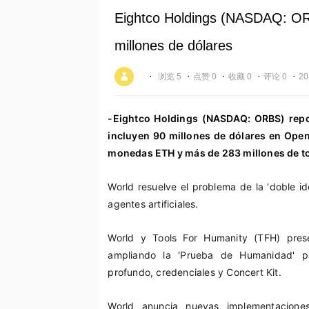
Eightco Holdings (NASDAQ: ORB
millones de dólares
·
·
·
·
·
浏览 5
点赞 0
收藏 0
评论 0
20
-Eightco Holdings (NASDAQ: ORBS) repor
incluyen 90 millones de dólares en Open
monedas ETH y más de 283 millones de 
World resuelve el problema de la 'doble
agentes artificiales.
World y Tools For Humanity (TFH) prese
ampliando la 'Prueba de Humanidad' para
profundo, credenciales y Concert Kit.
World anuncia nuevas implementacione