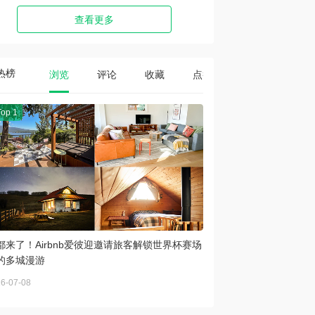
查看更多
热榜
浏览
评论
收藏
点赞
Top 1
都来了！Airbnb爱彼迎邀请旅客解锁世界杯赛场
的多城漫游
6-07-08