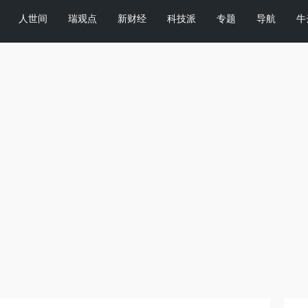
人世间
瑞观点
新财经
科技派
专题
导航
牛