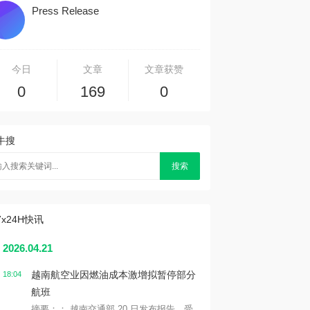
Press Release
今日
文章
文章获赞
0
169
0
牛搜
搜索
7x24H快讯
2026.04.21
越南航空业因燃油成本激增拟暂停部分
18:04
航班
摘要：： 越南交通部 20 日发布报告，受