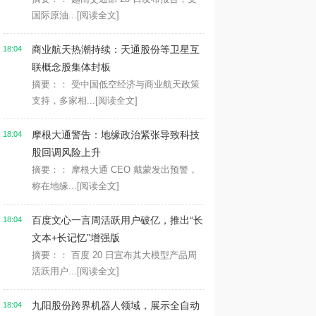
国际原油...
[阅读全文]
商业航天热潮持续：天通股份等卫星互
18:04
联概念股集体封板
摘要：： 受中国低空经济与商业航天政策
支持，多家相...
[阅读全文]
摩根大通警告：地缘政治紧张导致科技
18:04
股回调风险上升
摘要：： 摩根大通 CEO 戴蒙发出预警，
称在地缘...
[阅读全文]
百度文心一言周活跃用户破亿，推出“长
18:04
文本+长记忆”增强版
摘要：： 百度 20 日宣布其大模型产品周
活跃用户...
[阅读全文]
九阳股份跨界机器人领域，展示全自动
18:04