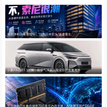
索尼净利润暴涨32%，“过气日本巨头”逆袭重生
小鹏X9召回3.3万辆：前空气弹簧问题背后的质量考验
字节跳动与长鑫存储签70亿美元内存大单：AI浪潮下国产DRAM加速崛起