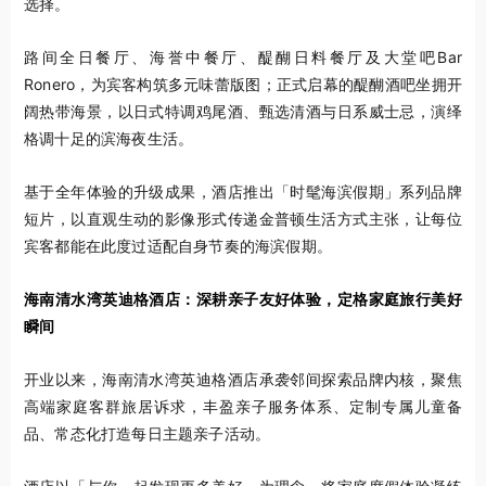
选择。
路间全日餐厅、海誉中餐厅、醍醐日料餐厅及大堂吧Bar
Ronero，为宾客构筑多元味蕾版图；正式启幕的醍醐酒吧坐拥开
阔热带海景，以日式特调鸡尾酒、甄选清酒与日系威士忌，演绎
格调十足的滨海夜生活。
基于全年体验的升级成果，酒店推出「时髦海滨假期」系列品牌
短片，以直观生动的影像形式传递金普顿生活方式主张，让每位
宾客都能在此度过适配自身节奏的海滨假期。
海南清水湾英迪格酒店：深耕亲子友好体验，定格家庭旅行美好
瞬间
开业以来，海南清水湾英迪格酒店承袭邻间探索品牌内核，聚焦
高端家庭客群旅居诉求，丰盈亲子服务体系、定制专属儿童备
品、常态化打造每日主题亲子活动。