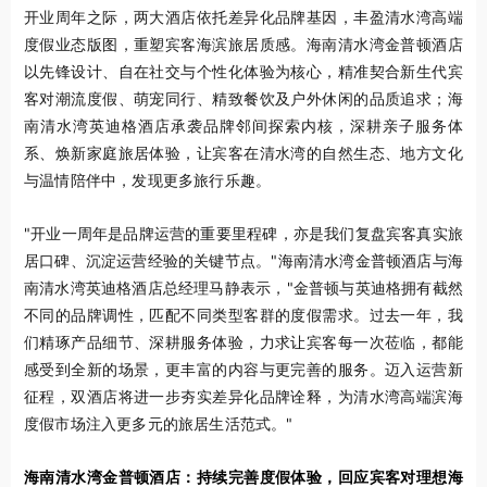
开业周年之际，两大酒店依托差异化品牌基因，丰盈清水湾高端
度假业态版图，重塑宾客海滨旅居质感。海南清水湾金普顿酒店
以先锋设计、自在社交与个性化体验为核心，精准契合新生代宾
客对潮流度假、萌宠同行、精致餐饮及户外休闲的品质追求；海
南清水湾英迪格酒店承袭品牌邻间探索内核，深耕亲子服务体
系、焕新家庭旅居体验，让宾客在清水湾的自然生态、地方文化
与温情陪伴中，发现更多旅行乐趣。
"开业一周年是品牌运营的重要里程碑，亦是我们复盘宾客真实旅
居口碑、沉淀运营经验的关键节点。"海南清水湾金普顿酒店与海
南清水湾英迪格酒店总经理马静表示，"金普顿与英迪格拥有截然
不同的品牌调性，匹配不同类型客群的度假需求。过去一年，我
们精琢产品细节、深耕服务体验，力求让宾客每一次莅临，都能
感受到全新的场景，更丰富的内容与更完善的服务。迈入运营新
征程，双酒店将进一步夯实差异化品牌诠释，为清水湾高端滨海
度假市场注入更多元的旅居生活范式。"
海南清水湾金普顿酒店：持续完善度假体验，回应宾客对理想海