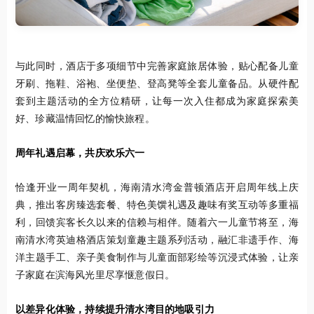
与此同时，酒店于多项细节中完善家庭旅居体验，贴心配备儿童
牙刷、拖鞋、浴袍、坐便垫、登高凳等全套儿童备品。从硬件配
套到主题活动的全方位精研，让每一次入住都成为家庭探索美
好、珍藏温情回忆的愉快旅程。
周年礼遇启幕，共庆欢乐六一
恰逢开业一周年契机，海南清水湾金普顿酒店开启周年线上庆
典，推出客房臻选套餐、特色美馔礼遇及趣味有奖互动等多重福
利，回馈宾客长久以来的信赖与相伴。随着六一儿童节将至，海
南清水湾英迪格酒店策划童趣主题系列活动，融汇非遗手作、海
洋主题手工、亲子美食制作与儿童面部彩绘等沉浸式体验，让亲
子家庭在滨海风光里尽享惬意假日。
以差异化体验，持续提升清水湾目的地吸引力