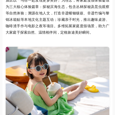
酒店以「与你一起发现更多美好」为理念，将家庭度假体验凝练
为三大核心体验篇章：探秘滨海生态，包含丛林探秘及昆虫观察
等自然体验；溯源在地人文，打造非遗螺钿镶嵌、非遗竹编与黎
锦冰箱贴等本地文化主题互动；珍藏亲子时光，推出趣味桌游、
咖啡渣手作与电影之夜等项目。多维拓展家庭度假场景，助力广
大家庭于探索自然、温情相伴间，定格旅途美好瞬间。