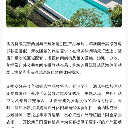
酒店持续完善两居与三居泳池别墅产品布局，精准契合高净值客
群私密度假、亲友团聚的旅居需求；在海滨休闲场景打造上，酒
店升级沙滩区域配套，增设休闲躺椅及相关设施。沙滩、泳池、
草坪及户外公共空间多维联动布局，构筑连贯沉浸式滨海休闲动
线，满足宾客沉浸式亲近自然的休闲需求。
宠物友好是金普顿标志性品牌特色。开业至今，酒店持续加码萌
宠专属体验，落地「金普顿时髦爱宠秀场」主题活动、户外互动
空间及专属萌宠乐园，让爱宠成为滨海度假的温情同行者。同
时，酒店不断持续拓展户外休闲与自然体验项目，新增匹克球、
沙滩排球、普拉提等潮流运动，悉心打造户外种植园「阿金家的
农场」，开设亲子田园种植课堂为宾客提供了更多样的户外互动